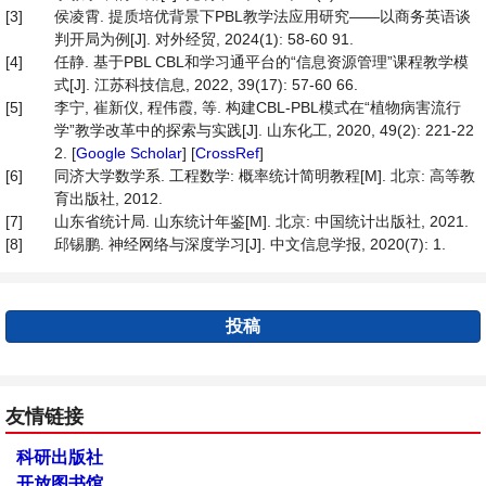
[3]
侯凌霄. 提质培优背景下PBL教学法应用研究——以商务英语谈
判开局为例[J]. 对外经贸, 2024(1): 58-60 91.
[4]
任静. 基于PBL CBL和学习通平台的“信息资源管理”课程教学模
式[J]. 江苏科技信息, 2022, 39(17): 57-60 66.
[5]
李宁, 崔新仪, 程伟霞, 等. 构建CBL-PBL模式在“植物病害流行
学”教学改革中的探索与实践[J]. 山东化工, 2020, 49(2): 221-22
2. [
Google Scholar
] [
CrossRef
]
[6]
同济大学数学系. 工程数学: 概率统计简明教程[M]. 北京: 高等教
育出版社, 2012.
[7]
山东省统计局. 山东统计年鉴[M]. 北京: 中国统计出版社, 2021.
[8]
邱锡鹏. 神经网络与深度学习[J]. 中文信息学报, 2020(7): 1.
投稿
友情链接
科研出版社
开放图书馆