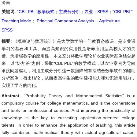
济南
关键词:
“CBL PBL”教学模式
；
主成分分析
；
农业
；
SPSS
；
“CBL PBL”
Teaching Mode
；
Principal Component Analysis
；
Agriculture
；
SPSS
摘要:
《概率论与数理统计》是大学数学的一门教育必修课，是专业课
学习的基石和工具。而提高知识的实用性是培养应用型高校人才的关
键。为增强教学的应用性，本文充分将数学理论和农业实际案例结合起
来，以“协方差”为例，采取“CBL PBL”的教学模式，以农业案例为导向
承接问题驱动，利用主成分分析这一数据降维算法结合数学软件的辅助
分析案例，得出结论，从而提高学生的数学建模能力和知识运用能力，
实现了学习的内化。
Abstract:
“Probability Theory and Mathematical Statistics” is a
compulsory course for college mathematics, and is the cornerstone
and tools for professional courses. And improving the practicality of
knowledge is the key to cultivating application-oriented college
talents. In order to enhance the application of teaching, this article
fully combines mathematical theory with actual agricultural cases,