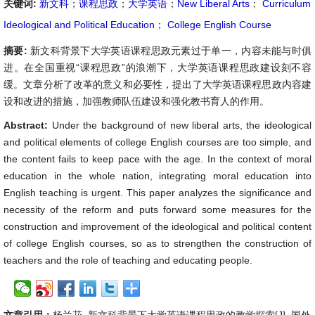
关键词:
新文科
；
课程思政
；
大学英语
；
New Liberal Arts
；
Curriculum
Ideological and Political Education
；
College English Course
摘要:
新文科背景下大学英语课程思政元素过于单一，内容未能与时俱
进。在全国重视“课程思政”的浪潮下，大学英语课程思政建设刻不容
缓。文章分析了改革的意义和必要性，提出了大学英语课程思政内容建
设和改进的措施，加强教师队伍建设和强化教书育人的作用。
Abstract:
Under the background of new liberal arts, the ideological
and political elements of college English courses are too simple, and
the content fails to keep pace with the age. In the context of moral
education in the whole nation, integrating moral education into
English teaching is urgent. This paper analyzes the significance and
necessity of the reform and puts forward some measures for the
construction and improvement of the ideological and political content
of college English courses, so as to strengthen the construction of
teachers and the role of teaching and educating people.