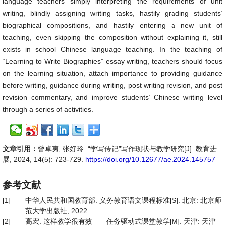
language teachers simply interpreting the requirements of unit
writing, blindly assigning writing tasks, hastily grading students’
biographical compositions, and hastily entering a new unit of
teaching, even skipping the composition without explaining it, still
exists in school Chinese language teaching. In the teaching of
“Learning to Write Biographies” essay writing, teachers should focus
on the learning situation, attach importance to providing guidance
before writing, guidance during writing, post writing revision, and post
revision commentary, and improve students’ Chinese writing level
through a series of activities.
文章引用：
曾卓夷, 张好玲. “学写传记”写作现状与教学研究[J]. 教育进
展, 2024, 14(5): 723-729.
https://doi.org/10.12677/ae.2024.145757
参考文献
[1]
中华人民共和国教育部. 义务教育语文课程标准[S]. 北京: 北京师
范大学出版社, 2022.
[2]
高宏. 这样教学很有效——任务驱动式课堂教学[M]. 天津: 天津