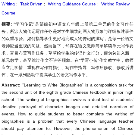
Writing
；
Task Driven
；
Writing Guidance Course
；
Writing Review
Course
摘要:
“学习传记”是部编初中语文八年级上册第二单元的作文习作任
务，所涉人物传记写作任务是对学生细致刻画人物形象与详细叙述事件
的双重考验。如何指导学生更好地完成人物传记的撰写，是每一位语文
老师应当重视的问题。然而当下，却存在语文教师简单解读单元写作要
求，盲目布置写作任务，草草给学生的传记作文打分，便匆匆进入新一
单元教学，甚至跳过作文不讲等现象。在“学写小传”作文教学中，教师
应立足学情，重视在写作前指引、写作中指导、写作后修改、修改后讲
评，在一系列活动中提高学生的语文写作水平。
Abstract:
“Learning to Write Biographies” is a composition task for
the second unit of the eighth grade Chinese textbook in junior high
school. The writing of biographies involves a dual test of students’
detailed portrayal of character images and detailed narration of
events. How to guide students to better complete the writing of
biographies is a problem that every Chinese language teacher
should pay attention to. However, the phenomenon of Chinese