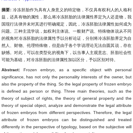
摘要:
冷冻胚胎作为具有人身意义的特定物，不仅具有权利人的人格利
益，还具有物的属性，那么将冷冻胚胎的法律属性界定为人还是物，我
国现行法律并未对其进行明确规定，因此，冷冻胚胎法律属性如何成为
问题。三种主流学说，如权利主体说、一般财产说、特殊物体说从不同
的视角对冷冻胚胎的法律属性予以分析论证，分别将冷冻胚胎界定为自
然人、财物、伦理特殊物，但是由于各个学说理论无法自圆其说，存在
缺憾。对此，可以在类型化的视角下，以当事人主观意志、胚胎社会性
可能为基础，对冷冻胚胎的法律属性加以区分，予以区别对待。
Abstract:
Frozen embryo, as a specific object with personal
significance, has not only the personality interests of the owner, but
also the property of the thing. So the legal property of frozen embryo
is defined as person or thing. Three main theories, such as the
theory of subject of rights, the theory of general property and the
theory of special object, analyze and demonstrate the legal attribute
of frozen embryos from different perspectives. Therefore, the legal
attribute of frozen embryos can be distinguished and treated
differently in the perspective of typology, based on the subjective will