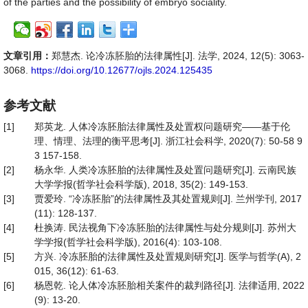
of the parties and the possibility of embryo sociality.
文章引用：
郑慧杰. 论冷冻胚胎的法律属性[J]. 法学, 2024, 12(5): 3063-
3068.
https://doi.org/10.12677/ojls.2024.125435
参考文献
[1]
郑英龙. 人体冷冻胚胎法律属性及处置权问题研究——基于伦
理、情理、法理的衡平思考[J]. 浙江社会科学, 2020(7): 50-58 9
3 157-158.
[2]
杨永华. 人类冷冻胚胎的法律属性及处置问题研究[J]. 云南民族
大学学报(哲学社会科学版), 2018, 35(2): 149-153.
[3]
贾爱玲. “冷冻胚胎”的法律属性及其处置规则[J]. 兰州学刊, 2017
(11): 128-137.
[4]
杜换涛. 民法视角下冷冻胚胎的法律属性与处分规则[J]. 苏州大
学学报(哲学社会科学版), 2016(4): 103-108.
[5]
方兴. 冷冻胚胎的法律属性及处置规则研究[J]. 医学与哲学(A), 2
015, 36(12): 61-63.
[6]
杨恩乾. 论人体冷冻胚胎相关案件的裁判路径[J]. 法律适用, 2022
(9): 13-20.