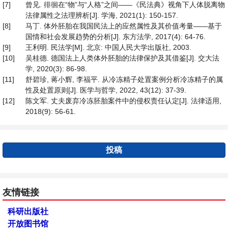
[7]
曾见. 徘徊在“物”与“人格”之间——《民法典》视角下人体脱离物
法律属性之法理辨析[J]. 学海, 2021(1): 150-157.
[8]
马丁. 体外胚胎在我国民法上的应然属性及其价值考量——基于
国情和社会发展趋势的分析[J]. 东方法学, 2017(4): 64-76.
[9]
王利明. 民法学[M]. 北京: 中国人民大学出版社, 2003.
[10]
吴桂德. 德国法上人类体外胚胎的法律保护及其借鉴[J]. 交大法
学, 2020(3): 86-98.
[11]
舒碧珍, 蒋小辉, 李福平. 从冷冻精子处置案例分析冷冻精子的属
性及处置原则[J]. 医学与哲学, 2022, 43(12): 37-39.
[12]
陈文军. 丈夫废弃冷冻胚胎案件中的侵权责任认定[J]. 法律适用,
2018(9): 56-61.
投稿
友情链接
科研出版社
开放图书馆