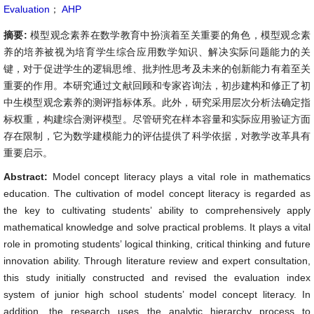
Evaluation
；
AHP
摘要:
模型观念素养在数学教育中扮演着至关重要的角色，模型观念素
养的培养被视为培育学生综合应用数学知识、解决实际问题能力的关
键，对于促进学生的逻辑思维、批判性思考及未来的创新能力有着至关
重要的作用。本研究通过文献回顾和专家咨询法，初步建构和修正了初
中生模型观念素养的测评指标体系。此外，研究采用层次分析法确定指
标权重，构建综合测评模型。尽管研究在样本容量和实际应用验证方面
存在限制，它为数学建模能力的评估提供了科学依据，对教学改革具有
重要启示。
Abstract:
Model concept literacy plays a vital role in mathematics
education. The cultivation of model concept literacy is regarded as
the key to cultivating students’ ability to comprehensively apply
mathematical knowledge and solve practical problems. It plays a vital
role in promoting students’ logical thinking, critical thinking and future
innovation ability. Through literature review and expert consultation,
this study initially constructed and revised the evaluation index
system of junior high school students’ model concept literacy. In
addition, the research uses the analytic hierarchy process to