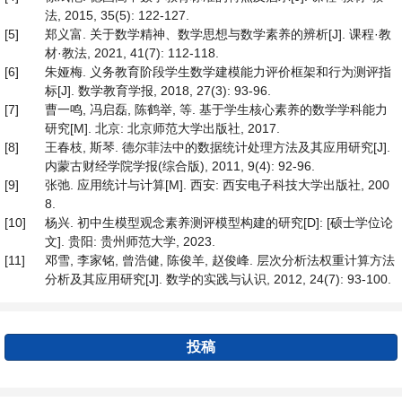
法, 2015, 35(5): 122-127.
[5]
郑义富. 关于数学精神、数学思想与数学素养的辨析[J]. 课程·教
材·教法, 2021, 41(7): 112-118.
[6]
朱娅梅. 义务教育阶段学生数学建模能力评价框架和行为测评指
标[J]. 数学教育学报, 2018, 27(3): 93-96.
[7]
曹一鸣, 冯启磊, 陈鹤举, 等. 基于学生核心素养的数学学科能力
研究[M]. 北京: 北京师范大学出版社, 2017.
[8]
王春枝, 斯琴. 德尔菲法中的数据统计处理方法及其应用研究[J].
内蒙古财经学院学报(综合版), 2011, 9(4): 92-96.
[9]
张弛. 应用统计与计算[M]. 西安: 西安电子科技大学出版社, 200
8.
[10]
杨兴. 初中生模型观念素养测评模型构建的研究[D]: [硕士学位论
文]. 贵阳: 贵州师范大学, 2023.
[11]
邓雪, 李家铭, 曾浩健, 陈俊羊, 赵俊峰. 层次分析法权重计算方法
分析及其应用研究[J]. 数学的实践与认识, 2012, 24(7): 93-100.
投稿