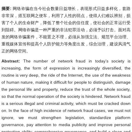
摘要:
网络诈骗在当今社会数量日益增长，表现形式日益多样化，套路
非常深，搭互联网之便车，利用了人性的弱点，使得人们难以辨别，损
害了个人的生命财产，降低了整个社会的信任度，使社会的正常运行受
到阻碍。网络诈骗是一种严重的非法犯罪活动，必须予以打击。面对高
发的网络诈骗案件，不能置之不理，必须从加强立法、规范平台治理、
重视媒体宣传和提高个人防护能力等角度出发，综合治理，建设风清气
正的网络空间。
Abstract:
The number of network fraud in today’s society is
increasing, the form of expression is increasingly diversified, the
routine is very deep, the ride of the Internet, the use of the weakness
of human nature, making it difficult for people to distinguish, damage
the personal life and property, reduce the trust of the whole society,
so that the normal operation of the society is hindered. Network fraud
is a serious illegal and criminal activity, which must be cracked down
on. In the face of high incidence of network fraud cases, we must not
ignore, we must strengthen legislation, standardize platform
governance, pay attention to media publicity and improve personal
protection ability, comprehensive governance, and build a clean and