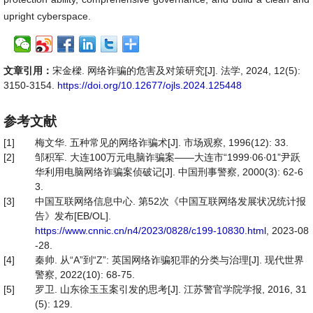
upright cyberspace.
文章引用：
宋金樑. 网络诈骗的危害及对策研究[J]. 法学, 2024, 12(5):
3150-3154.
https://doi.org/10.12677/ojls.2024.125448
参考文献
[1]
梅文华. 五种常见的网络诈骗术[J]. 市场观察, 1996(12): 33.
[2]
邹积军. 大连100万元电脑诈骗案——大连市“1999∙06∙01”尹跃
华利用电脑网络诈骗案侦破记[J]. 中国刑事警察, 2000(3): 62-6
3.
[3]
中国互联网络信息中心. 第52次《中国互联网络发展状况统计报
告》发布[EB/OL].
https://www.cnnic.cn/n4/2023/0828/c199-10830.html
, 2023-08
-28.
[4]
秦帅. 从“A”到“Z”: 英国网络诈骗犯罪的分类与治理[J]. 现代世界
警察, 2022(10): 68-75.
[5]
罗卫. 山东徐玉玉案引发的思考[J]. 江苏警官学院学报, 2016, 31
(5): 129.