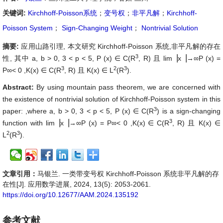
关键词:
Kirchhoff-Poisson系统
；
变号权
；
非平凡解
；
Kirchhoff-
Poisson System
；
Sign-Changing Weight
；
Nontrivial Solution
摘要:
应用山路引理, 本文研究 Kirchhoff-Poisson 系统
,非平凡解的存在
3
性, 其中 a, b > 0, 3 < p < 5, P (x) ∈ C(R
, R) 且 lim▕x▕→∞P (x) =
3
2
3
P∞< 0 ,K(x) ∈ C(R
, R) 且 K(x) ∈ L
(R
).
Abstract:
By using mountain pass theorem, we are concerned with
the existence of nontrivial solution of Kirchhoff-Poisson system in this
3
paper:
,where a, b > 0, 3 < p < 5, P (x) ∈ C(R
) is a sign-changing
3
function with
lim▕x▕→∞P (x) = P∞< 0 ,K(x) ∈ C(R
, R) 且 K(x) ∈
2
3
L
(R
).
文章引用：
马银兰. 一类带变号权 Kirchhoff-Poisson 系统非平凡解的存
在性[J]. 应用数学进展, 2024, 13(5): 2053-2061.
https://doi.org/10.12677/AAM.2024.135192
参考文献