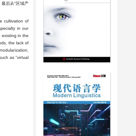
最后从“区域产
 cultivation of
pecialty in our
existing in the
ds, the lack of
 modularization,
such as “virtual