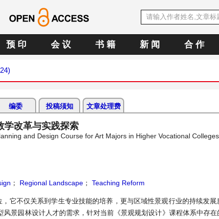
预 印
会 议
书 籍
新 闻
合 作
024)
编委
投稿须知
文章处理费
教学改革与实践探索
anning and Design Course for Art Majors in Higher Vocational Colleges
ign
；
Regional Landscape
；
Teaching Reform
位，它不仅关系到学生专业技能的培养，更与区域性景观行业的持续发展
型风景园林设计人才的需求，针对当前《景观规划设计》课程体系中存在