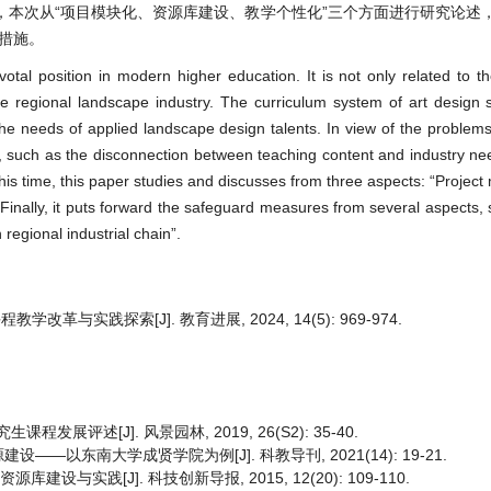
本次从“项目模块化、资源库建设、教学个性化”三个方面进行研究论述，
措施。
al position in modern higher education. It is not only related to the
 the regional landscape industry. The curriculum system of art design s
he needs of applied landscape design talents. In view of the problems 
 such as the disconnection between teaching content and industry nee
c. This time, this paper studies and discusses from three aspects: “Project
 Finally, it puts forward the safeguard measures from several aspects, 
 regional industrial chain”.
实践探索[J]. 教育进展, 2024, 14(5): 969-974.
发展评述[J]. 风景园林, 2019, 26(S2): 35-40.
以东南大学成贤学院为例[J]. 科教导刊, 2021(14): 19-21.
设与实践[J]. 科技创新导报, 2015, 12(20): 109-110.