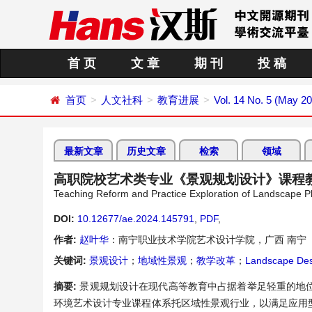
首 页
文 章
期 刊
投 稿
首页
人文社科
教育进展
Vol. 14 No. 5 (May 2
最新文章
历史文章
检索
领域
高职院校艺术类专业《景观规划设计》课程
Teaching Reform and Practice Exploration of Landscape Pl
DOI:
10.12677/ae.2024.145791
,
PDF
,
作者:
赵叶华
：南宁职业技术学院艺术设计学院，广西 南宁
关键词:
景观设计
；
地域性景观
；
教学改革
；
Landscape Des
摘要:
景观规划设计在现代高等教育中占据着举足轻重的地
环境艺术设计专业课程体系托区域性景观行业，以满足应用