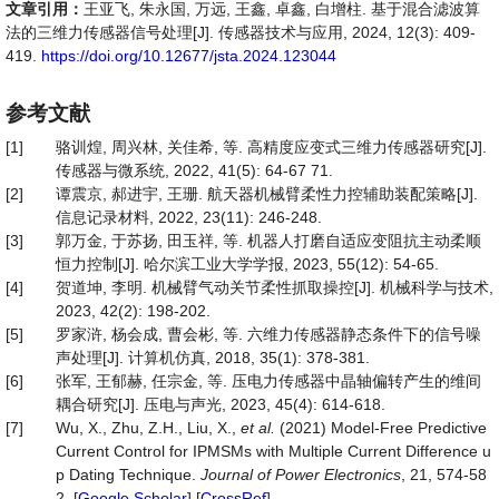
文章引用：
王亚飞, 朱永国, 万远, 王鑫, 卓鑫, 白增柱. 基于混合滤波算
法的三维力传感器信号处理[J]. 传感器技术与应用, 2024, 12(3): 409-
419.
https://doi.org/10.12677/jsta.2024.123044
参考文献
[1]
骆训煌, 周兴林, 关佳希, 等. 高精度应变式三维力传感器研究[J].
传感器与微系统, 2022, 41(5): 64-67 71.
[2]
谭震京, 郝进宇, 王珊. 航天器机械臂柔性力控辅助装配策略[J].
信息记录材料, 2022, 23(11): 246-248.
[3]
郭万金, 于苏扬, 田玉祥, 等. 机器人打磨自适应变阻抗主动柔顺
恒力控制[J]. 哈尔滨工业大学学报, 2023, 55(12): 54-65.
[4]
贺道坤, 李明. 机械臂气动关节柔性抓取操控[J]. 机械科学与技术,
2023, 42(2): 198-202.
[5]
罗家浒, 杨会成, 曹会彬, 等. 六维力传感器静态条件下的信号噪
声处理[J]. 计算机仿真, 2018, 35(1): 378-381.
[6]
张军, 王郁赫, 任宗金, 等. 压电力传感器中晶轴偏转产生的维间
耦合研究[J]. 压电与声光, 2023, 45(4): 614-618.
[7]
Wu, X., Zhu, Z.H., Liu, X.,
et al
.
(2021) Model-Free Predictive
Current Control for IPMSMs with Multiple Current Difference u
p Dating Technique.
Journal of Power Electronics
, 21, 574-58
2. [
Google Scholar
] [
CrossRef
]