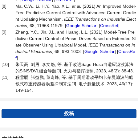
[8]
Ma, C.W., Li, H.Y., Yao, X.L.,
et al
.
(2021) An Improved Model-
Free Predictive Current Control with Advanced Current Gradie
nt Updating Mechanism.
IEEE Transactions on Industrial Elect
ronics
, 68, 11968-11979. [
Google Scholar
] [
CrossRef
]
[9]
Zhang, Y.C., Jin, J.L. and Huang, L.L. (2021) Model-Free Pre
dictive Current Control of Pmsm Drives Based on Extended St
ate Observer Using Ultralocal Model.
IEEE Transactions on In
dustrial Electronics
, 68, 993-1003. [
Google Scholar
] [
CrossRe
f
]
[10]
朱天高, 刘勇, 李文魁, 等. 基于改进Sage-Husa自适应滤波算法
的SINS/DVL组合导航[J]. 火力与指挥控制, 2023, 48(2): 38-43.
[11]
程雪聪, 张益鹏, 董奇峰, 等. 基于周期滑动平均卡尔曼滤波的船
载式称重传感器误差抑制算法[J]. 电子测量技术, 2023, 46(17):
149-154.
投稿