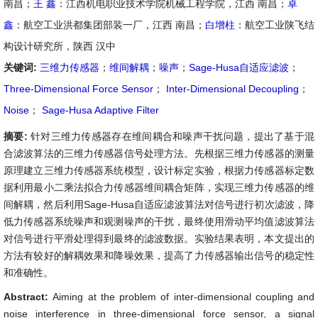
南昌；
王 鑫
：江西机电职业技术学院机械工程学院，江西 南昌；
卓
鑫
：航空工业洪都集团部装一厂，江西 南昌；
白增柱
：航空工业陕飞结
构设计研究所，陕西 汉中
关键词:
三维力传感器
；
维间解耦
；
噪声
；
Sage-Husa自适应滤波
；
Three-Dimensional Force Sensor
；
Inter-Dimensional Decoupling
；
Noise
；
Sage-Husa Adaptive Filter
摘要:
针对三维力传感器存在维间耦合和噪声干扰问题，提出了基于混
合滤波算法的三维力传感器信号处理方法。先根据三维力传感器的测量
原理建立三维力传感器系统模型，设计标定实验，根据力传感器标定数
据利用最小二乘法拟合力传感器维间耦合矩阵，实现三维力传感器的维
间解耦，然后利用Sage-Husa自适应滤波算法对信号进行初次滤波，降
低力传感器系统噪声和观测噪声的干扰，最终使用滑动平均值滤波算法
对信号进行平滑处理得到最终的滤波数据。实验结果表明，本文提出的
方法有较好的解耦效果和降噪效果，提高了力传感器输出信号的稳定性
和准确性。
Abstract:
Aiming at the problem of inter-dimensional coupling and
noise interference in three-dimensional force sensor, a signal