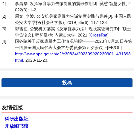
[1]
李昌华. 发挥家庭暴力告诫制度的震慑作用[J]. 莫愁∙智慧女性, 2
022(3): 1-2.
[2]
周文, 李波. 公安机关家庭暴力告诫制度实践与完善[J]. 中国人民
公安大学学报(社会科学版), 2019, 35(6): 117-123.
[3]
郭雪征. 公安机关落实《反家庭暴力法》现状实证研究[D]: [硕士
学位论文]. 呼和浩特: 内蒙古大学, 2021.[
CrossRef
]
[4]
国务院关于反家庭暴力工作情况的报告——2023年8月28日在第
十四届全国人民代表大会常务委员会第五次会议上[EB/OL].
http://www.npc.gov.cn/c2/c30834/202309/t20230901_431398.
html
, 2023-11-23.
投稿
友情链接
科研出版社
开放图书馆