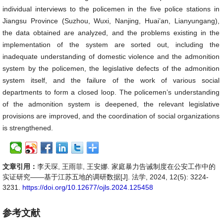
individual interviews to the policemen in the five police stations in
Jiangsu Province (Suzhou, Wuxi, Nanjing, Huai’an, Lianyungang),
the data obtained are analyzed, and the problems existing in the
implementation of the system are sorted out, including the
inadequate understanding of domestic violence and the admonition
system by the policemen, the legislative defects of the admonition
system itself, and the failure of the work of various social
departments to form a closed loop. The policemen’s understanding
of the admonition system is deepened, the relevant legislative
provisions are improved, and the coordination of social organizations
is strengthened.
文章引用：
李天琛, 王雨菲, 王安娜. 家庭暴力告诫制度在公安工作中的
实证研究——基于江苏五地的调研数据[J]. 法学, 2024, 12(5): 3224-
3231.
https://doi.org/10.12677/ojls.2024.125458
参考文献