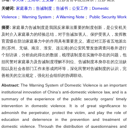
关键词:
家庭暴力
；
告诫制度
；
告诫书
；
公安工作
；
Domestic
Violence
；
Warning System
；
A Warning Note
；
Public Security Work
摘要:
家庭暴力告诫制度是我国反家暴法重要的制度创新，是公安机关
及时介入家庭暴力的经验总结，对于告诫加害人、保护受害人，发挥教
育震慑在防治家庭暴力中的作用具有重要意义。通过对江苏省五地派出
所(苏州、无锡、南京、淮安、连云港)的公安民警发放调查问卷并进行
个别访谈，分析由此得出的数据，梳理该制度在实施中存在的问题，包
括民警对家庭暴力及告诫制度理解不到位、告诫制度本身存在的立法缺
陷以及社会各部门工作未形成闭环等，深化民警对告诫制度的认识，完
善相关的立法规定，强化社会组织的协调联动。
Abstract:
The Warning System of Domestic Violence is an important
institutional innovation of China’s anti-domestic violence law, and is a
summary of the experience of the public security organs’ timely
intervention in domestic violence. It is of great significance to
admonish the perpetrator, protect the victim, and play the role of
education and deterrence in the prevention and treatment of
domestic violence. Through the distribution of questionnaires and