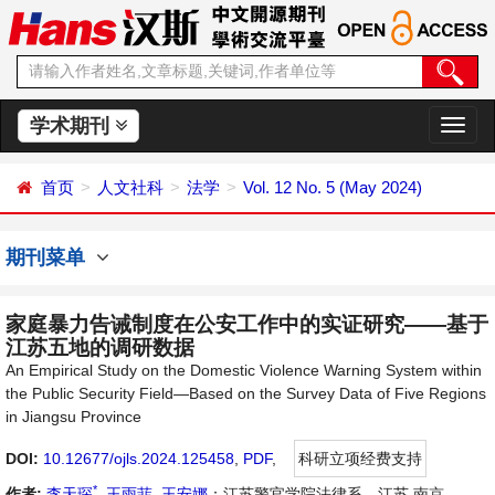
学术期刊
切
换
导
首页
人文社科
法学
Vol. 12 No. 5 (May 2024)
航
期刊菜单
家庭暴力告诫制度在公安工作中的实证研究——基于
江苏五地的调研数据
An Empirical Study on the Domestic Violence Warning System within
the Public Security Field—Based on the Survey Data of Five Regions
in Jiangsu Province
DOI:
10.12677/ojls.2024.125458
,
PDF
,
科研立项经费支持
*
作者:
李天琛
,
王雨菲
,
王安娜
：江苏警官学院法律系，江苏 南京