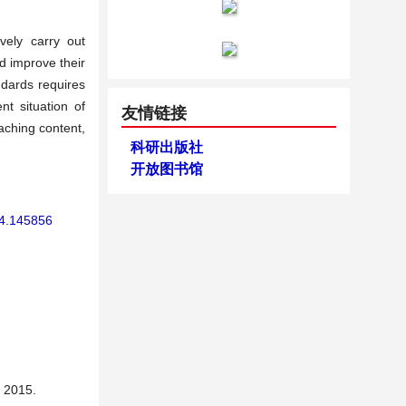
vely carry out
d improve their
ndards requires
nt situation of
友情链接
aching content,
科研出版社
开放图书馆
24.145856
.
015.