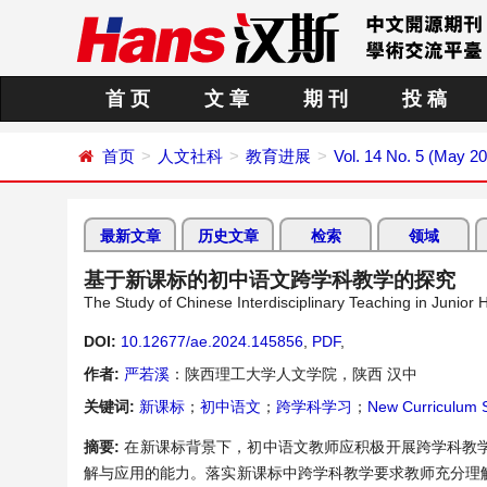
首 页
文 章
期 刊
投 稿
首页
人文社科
教育进展
Vol. 14 No. 5 (May 2
最新文章
历史文章
检索
领域
基于新课标的初中语文跨学科教学的探究
The Study of Chinese Interdisciplinary Teaching in Junio
DOI:
10.12677/ae.2024.145856
,
PDF
,
作者:
严若溪
：陕西理工大学人文学院，陕西 汉中
关键词:
新课标
；
初中语文
；
跨学科学习
；
New Curriculum 
摘要:
在新课标背景下，初中语文教师应积极开展跨学科教
解与应用的能力。落实新课标中跨学科教学要求教师充分理