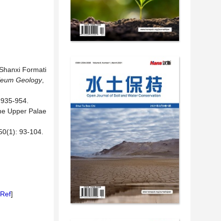
 Shanxi Formati
oleum Geology
,
5-954.
the Upper Palae
: 93-104.
Ref
]