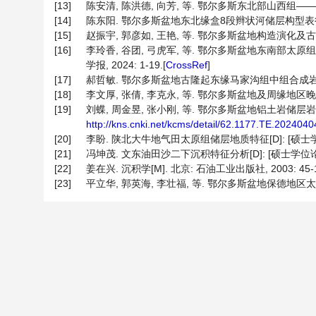
[13]
陈安清, 陈洪德, 向芳, 等. 鄂尔多斯东北部山西组——上石
[14]
陈东阳. 鄂尔多斯盆地东北缘盒8段辫状河储层构型表征[D]:
[15]
赵振宇, 郭彦如, 王艳, 等. 鄂尔多斯盆地构造演化及古地理特征研
[16]
李玲香, 谷团, 弓虎军, 等. 鄂尔多斯盆地东南部太
学报, 2024: 1-19.[
CrossRef
]
[17]
郝哲敏. 鄂尔多斯盆地古隆起东缘马家沟组中组合成岩相及储层
[18]
李文厚, 张倩, 李克永, 等. 鄂尔多斯盆地及周缘地区晚古生代沉
[19]
刘蝶, 周金昱, 张小刚, 等. 鄂尔多斯盆地铝土岩储层岩相成
http://kns.cnki.net/kcms/detail/62.1177.TE.202404
[20]
李盼. 陕北大牛地气田太原组储层地质特征[D]: [硕士学位
[21]
冯坤茂. 文东油田沙二下沉积特征分析[D]: [硕士学位论文]
[22]
姜在兴. 沉积学[M]. 北京: 石油工业出版社, 2003: 45-1
[23]
平立华, 郭英海, 李壮福, 等. 鄂尔多斯盆地保德地区太原组