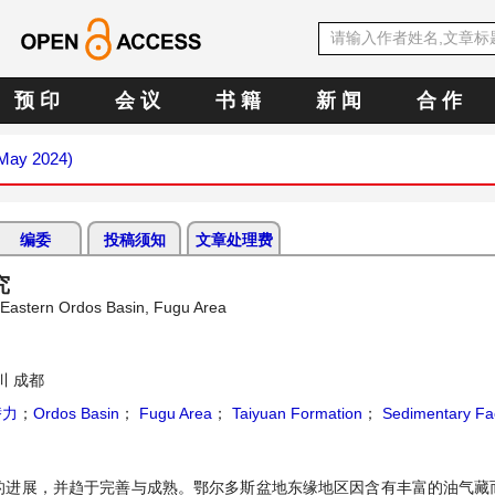
预 印
会 议
书 籍
新 闻
合 作
(May 2024)
编委
投稿须知
文章处理费
究
 Eastern Ordos Basin, Fugu Area
 成都
潜力
；
Ordos Basin
；
Fugu Area
；
Taiyuan Formation
；
Sedimentary Fa
的进展，并趋于完善与成熟。鄂尔多斯盆地东缘地区因含有丰富的油气藏