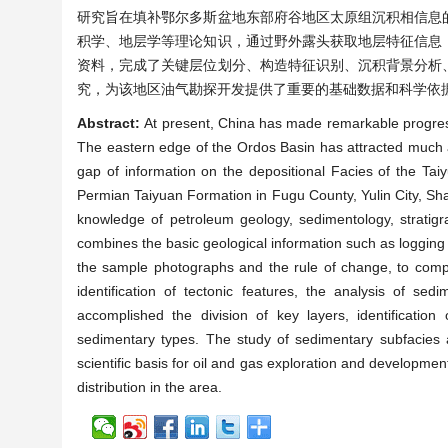
研究旨在填补鄂尔多斯盆地东部府谷地区太原组沉积相信息
积学、地层学等理论知识，通过野外露头获取地层特征信息
资料，完成了关键层位划分、构造特征识别、沉积背景分析
究，为该地区油气勘探开发提供了重要的基础数据和科学依
Abstract:
At present, China has made remarkable progres
The eastern edge of the Ordos Basin has attracted much att
gap of information on the depositional Facies of the Tai
Permian Taiyuan Formation in Fugu County, Yulin City, Shaan
knowledge of petroleum geology, sedimentology, stratigra
combines the basic geological information such as logging 
the sample photographs and the rule of change, to comple
identification of tectonic features, the analysis of s
accomplished the division of key layers, identification
sedimentary types. The study of sedimentary subfacies 
scientific basis for oil and gas exploration and developme
distribution in the area.