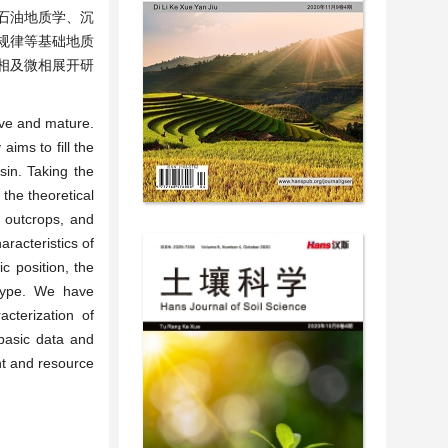
石油地质学、沉
规律等基础地质
相及微相展开研
ove and mature.
ims to fill the
sin. Taking the
 the theoretical
d outcrops, and
racteristics of
c position, the
 type. We have
acterization of
basic data and
nt and resource