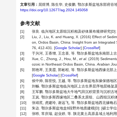
文章引用：
屈煜博, 陈生华, 史俊鹏. 鄂尔多斯盆地东部府谷地区太原组
https://doi.org/10.12677/ag.2024.145058
参考文献
[1]
张良. 临兴地区太原组沉积相及砂体展布规律研究[D]: [硕
[2]
Liu, J., Liu, K. and Huang, X. (2016) Effect of Se
on, Ordos Basin, China: Insight from an Integrated
76, 412-431. [
Google Scholar
] [
CrossRef
]
[3]
于兴河, 王香增, 王念喜, 等. 鄂尔多斯盆地东南部上古生界
[4]
Xue, C., Zhong, J., Hou, M.,
et al
. (2019) Sedimenta
ozoic in Northeast Ordos Basin, China.
Arabian Jou
[5]
郭艳琴, 王美霞, 郭彬程, 等. 鄂尔多斯盆地西缘北部上古生
[
Google Scholar
] [
CrossRef
]
[6]
侯中帅, 陈世悦, 王越, 等. 鄂尔多斯盆地东缘保德地区上古生
[7]
刘畅. 鄂尔多斯盆地临兴地区上古生界层序地层格架及沉积模式[J
[8]
王军鹏. 鄂尔多斯盆地大牛地气田沉积背景与沉积古地理演化[J]
[9]
王岚. 鄂尔多斯西缘地区二叠系太原组、山西组沉积体系研究[
[10]
张靖芪, 虎建玲, 谢远飞, 等. 鄂尔多斯盆地西北缘晚石炭—
[11]
朱达. 鄂尔多斯盆地盒8段野外地质建模[D]: [硕士学位论文
[12]
张昳, 常庆瑞, 赵业婷, 等. 陕北黄土高原县域土地利用结构及其