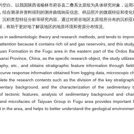
的空白。以我国陕西省榆林市府谷县二叠系太原组为具体研究对象，运用
，结合测录井资料得到的测井曲线响应信息、样品照片的微观特征和变化
、沉积类型特征分析等研究内容。通过对府谷地区太原组所分布的沉积亚
据，有助于更好地了解该地区的地质环境和资源分布情况。
s in sedimentologic theory and research methods, and tends to impr
ention because it contains rich oil and gas reservoirs, and this study a
yuan Formation in the Fugu area in the eastern part of the Ordos Ba
xi Province, China, as the specific research object, the study utilizes
phy, etc., and obtains stratigraphic feature information through fiel
curve response information obtained from logging data, microscopic cha
te the research contents such as the division of the key stratigraphi
edimentary background, and the characterization of the sedimentary
 of tectonic features, analysis of sedimentary background and char
and microfacies of Taiyuan Group in Fugu area provides important 
nt in the area, and helps to better understand the geological environme