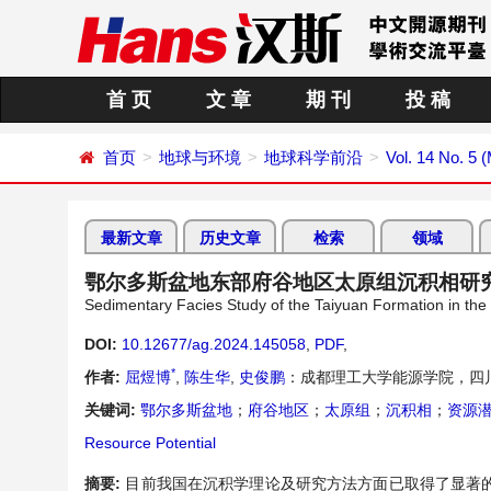
首 页
文 章
期 刊
投 稿
首页
地球与环境
地球科学前沿
Vol. 14 No. 5 
最新文章
历史文章
检索
领域
鄂尔多斯盆地东部府谷地区太原组沉积相研
Sedimentary Facies Study of the Taiyuan Formation in the
DOI:
10.12677/ag.2024.145058
,
PDF
,
*
作者:
屈煜博
,
陈生华
,
史俊鹏
：成都理工大学能源学院，四川
关键词:
鄂尔多斯盆地
；
府谷地区
；
太原组
；
沉积相
；
资源
Resource Potential
摘要:
目前我国在沉积学理论及研究方法方面已取得了显著