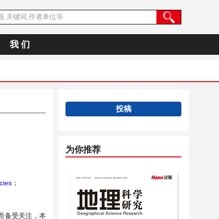
我 们
投稿
为你推荐
cies
；
而备受关注，本