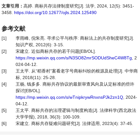
文章引用：
高婷. 商标共存法律制度研究[J]. 法学, 2024, 12(5): 3451-
3458.
https://doi.org/10.12677/ojls.2024.125490
参考文献
[1]
李雨峰, 倪朱亮. 寻求公平与秩序: 商标法上的共存制度研究[J].
知识产权, 2012(6): 3-15.
[2]
宋建立. 近似商标共存的若干问题[EB/OL].
https://mp.weixin.qq.com/s/N3SO82mrSODUdSheC4W8Tg
, 2
024-04-12.
[3]
王太平. 从“稻香村”案看老字号商标纠纷的根源及处理[J]. 中华商
标, 2018(11): 25-28.
[4]
王杨, 钱多多. 商标共存协议的最新审查风向及认定标准的些许
探讨[EB/OL].
https://mp.weixin.qq.com/s/wTnipkrywRnxnsPJk2zn1Q
, 2024-
04-12.
[5]
王太平. 商标共存的法理逻辑与制度构造[J]. 法律科学(西北政法
大学学报), 2018, 36(3): 100-109.
[6]
宋建立. 商标共存疑难问题研究[J]. 法律适用, 2023(4): 37-45.