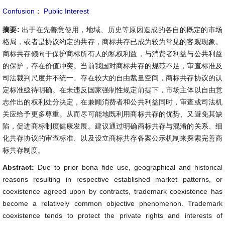
Confusion
；
Public Interest
摘要:
出于在先善意使用，地域、历史等原因造成的各自的既定的市场
格局，或者是协议约定的共存，商标共存已成为较为常见的客观现象。
商标共存倾向于保护商标所有人的私权利益，与消费者利益与公共利益
的保护，存在价值冲突。当前我国对商标共存的规范不足，审查标准及
司法裁判尺度并不统一、存在较大的自由裁量空间，商标共存协议的认
定标准亟待明确。在未违反国家强制性规定前提下，市场主体以自由意
志作出的权利处分决定，在兼顾消费者和公共利益同时，审查或司法机
关应给予更多尊重。从而尽可能地既利用商标共存的优势、又避免其缺
陷，促进商标制度健康发展。建议通过明确商标共存与混淆的关系、细
化共存协议的审查标准、以及设立商标共存备案公示机制来探索完善商
标共存制度。
Abstract:
Due to prior bona fide use, geographical and historical
reasons resulting in respective established market patterns, or
coexistence agreed upon by contracts, trademark coexistence has
become a relatively common objective phenomenon. Trademark
coexistence tends to protect the private rights and interests of