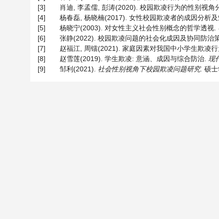
[3]
肖迪, 李孟儒, 彭涛(2020). 校园欺凌行为的性别视角
[4]
杨春磊, 杨晓楠(2017). 女性校园欺凌者的成因分析
[5]
杨晓宁(2003). 对女性主义社会性别概念的哲学透视.
[6]
张静(2022). 校园欺凌问题的社会化成因及协同防治
[7]
赵福江, 周镭(2021). 家庭因素对我国中小学生
[8]
赵雪莲(2019). 学生欺凌: 意涵、成因与综合防治.
现
[9]
邹利(2021).
社会性别视角下校园欺凌问题研究
.
硕士