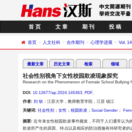
首 页
文 章
期 刊
投 稿
首页
人文社科
合作期刊
心理学进展
Vol. 1
最新文章
历史文章
检索
领域
社会性别视角下女性校园欺凌现象探究
Research on the Phenomenon of Female School Bullying fr
DOI:
10.12677/ap.2024.145363
,
PDF
,
作者:
刘 钦
：江苏大学，教师教育学院，江苏 镇江
关键词:
社会性别
；
女性
；
校园欺凌
；
Social Gender
；
Fem
摘要:
近年来女性校园欺凌事件频发，不同于人们通常认为
欺凌所产生的原因、特点以及相应的防治措施有待研究者的