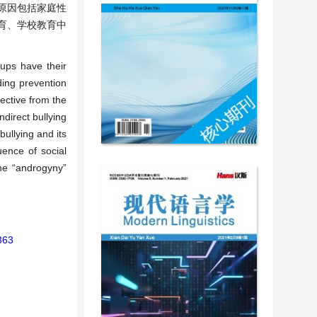
原因包括家庭性
育、学校教育中
oups have their
ding prevention
ective from the
direct bullying
ullying and its
uence of social
the “androgyny”
363