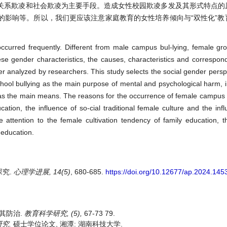
关系欺凌和社会欺凌为主要手段。造成女性校园欺凌多发及其形式特点的
的影响等。所以，我们更应该注意家庭教育的女性培养倾向与“双性化”教
ccurred frequently. Different from male campus bul-lying, female gr
hese gender characteristics, the causes, characteristics and correspon
r analyzed by researchers. This study selects the social gender persp
hool bullying as the main purpose of mental and psychological harm, in
g as the main means. The reasons for the occurrence of female campus b
cation, the influence of so-cial traditional female culture and the infl
attention to the female cultivation tendency of family education, 
 education.
探究.
心理学进展, 14(5)
, 680-685.
https://doi.org/10.12677/ap.2024.145
及其防治.
教育科学研究
, (5),
67-73 79.
研
究
.
硕士学位论文, 湘潭: 湖南科技大学.