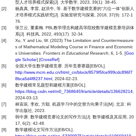
型人才培养模式探索[J]. 大学数学, 2023, 39(1): 38-45.
[2]
杨真真, 李雷, 赵洪牛, 等. 基于数学建模竞赛的“六位一体”创新人
才培养模式实践研究[J]. 实验室研究与探索, 2018, 37(9): 172-1
76.
[3]
张兰云, 董素梅. PBL教学理念构建高等院校数学建模竞赛培训体
系[J]. 科技风, 2022, 493(17): 32-34.
[4]
Xu, Y. and Liu, W. (2023) The Limitation and Countermeasure
s of Mathematical Modeling Course in Finance and Economic
s Universities.
Frontiers in Educational Research
, 6, 1-5. [
Goo
gle Scholar
] [
CrossRef
]
[5]
全国大学生数学建模竞赛. 历年竞赛赛题[EB/OL].
http://www.mcm.edu.cn/html_cn/block/8579f5fce999cdc896f7
8bca5d4f8237.html
, 2024-02-23.
[6]
数学建模常见题型和建模方案[EB/OL].
https://blog.csdn.net/m0_73686459/article/details/136628214
,
2024-03-13.
[7]
林宙辰, 李欢, 方聪. 机器学习中的交替方向乘子法[M]. 北京: 科
学出版社, 2023.
[8]
韩中庚. 数学建模竞赛论文的写作方法[J]. 数学建模及其应用, 20
17, 6(2): 42-48.
[9]
数学建模论文写作方法[EB/OL].