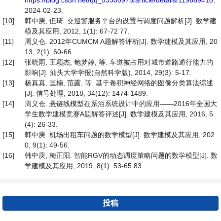
https://blog.csdn.net/qq_53300975/article/details/119669410
,
2024-02-23.
[10]
韩中庚, 但琦. 交巡警服务平台的设置与调度问题解析[J]. 数学建
模及其应用, 2012, 1(1): 67-72 77.
[11]
周义仓. 2012年CUMCM A题解答评析[J]. 数学建模及其应用, 20
13, 2(1): 60-66.
[12]
张晓雨, 王颖杰, 鲍梦婷, 等. 车道被占用对城市道路通行能力的
影响[J]. 汕头大学学报(自然科学版), 2014, 29(3): 5-17.
[13]
杨真真, 匡楠, 范露, 等. 基于卷积神经网络的图像分类算法综述
[J]. 信号处理, 2018, 34(12): 1474-1489.
[14]
周义仓. 悬链线模型在系泊系统设计中的应用——2016年全国大
学生数学建模竞赛A题解答评述[J]. 数学建模及其应用, 2016, 5
(4): 26-33.
[15]
韩中庚. 机场出租车问题的数学模型[J]. 数学建模及其应用, 202
0, 9(1): 49-56.
[16]
韩中庚, 梅正阳. 智能RGV的动态调度策略问题的数学模型[J]. 数
学建模及其应用, 2019, 8(1): 53-65 83.
投稿