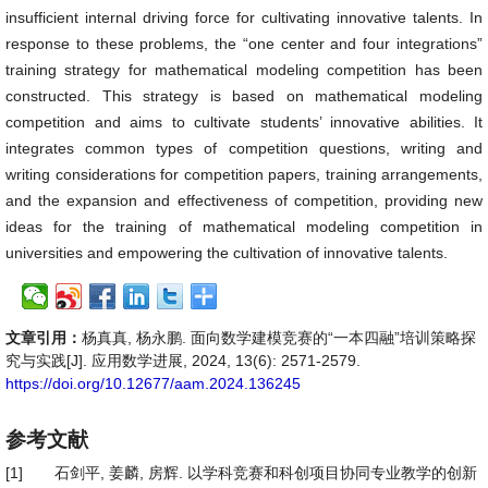
insufficient internal driving force for cultivating innovative talents. In
response to these problems, the “one center and four integrations”
training strategy for mathematical modeling competition has been
constructed. This strategy is based on mathematical modeling
competition and aims to cultivate students’ innovative abilities. It
integrates common types of competition questions, writing and
writing considerations for competition papers, training arrangements,
and the expansion and effectiveness of competition, providing new
ideas for the training of mathematical modeling competition in
universities and empowering the cultivation of innovative talents.
文章引用：
杨真真, 杨永鹏. 面向数学建模竞赛的“一本四融”培训策略探
究与实践[J]. 应用数学进展, 2024, 13(6): 2571-2579.
https://doi.org/10.12677/aam.2024.136245
参考文献
[1]
石剑平, 姜麟, 房辉. 以学科竞赛和科创项目协同专业教学的创新