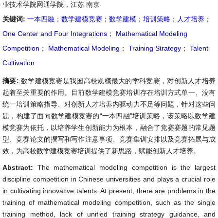
业技术学院网通学院，江苏 南京
关键词:
一本四融
；
数学建模竞赛
；
数学建模
；
培训策略
；
人才培养
；
One Center and Four Integrations
；
Mathematical Modeling
Competition
；
Mathematical Modeling
；
Training Strategy
；
Talent
Cultivation
摘要:
数学建模竞赛是我国高校规模最大的学科竞赛，对创新人才培养
起着至关重要的作用。目前数学建模竞赛培训存在培训方式单一、没有
统一培训策略指导、对创新人才培养内驱动力不足等问题，针对这些问
题，构建了面向数学建模竞赛的“一本四融”培训策略，该策略以数学建
模竞赛为依托，以培养学生创新能力为根本，融合了竞赛赛题的常见题
型、竞赛论文的撰写和写作注意事项、竞赛集训安排以及竞赛拓展与成
效，为高校数学建模竞赛培训提供了新思路，赋能创新人才培养。
Abstract:
The mathematical modeling competition is the largest
discipline competition in Chinese universities and plays a crucial role
in cultivating innovative talents. At present, there are problems in the
training of mathematical modeling competition, such as the single
training method, lack of unified training strategy guidance, and