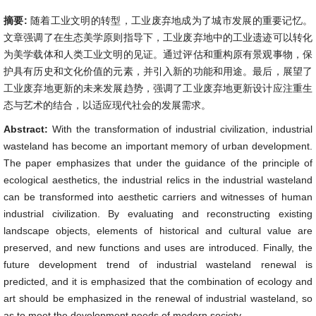
摘要:
随着工业文明的转型，工业废弃地成为了城市发展的重要记忆。
文章强调了在生态美学原则指导下，工业废弃地中的工业遗迹可以转化
为美学载体和人类工业文明的见证。通过评估和重构原有景观事物，保
护具有历史和文化价值的元素，并引入新的功能和用途。最后，展望了
工业废弃地更新的未来发展趋势，强调了工业废弃地更新设计应注重生
态与艺术的结合，以适应现代社会的发展需求。
Abstract:
With the transformation of industrial civilization, industrial
wasteland has become an important memory of urban development.
The paper emphasizes that under the guidance of the principle of
ecological aesthetics, the industrial relics in the industrial wasteland
can be transformed into aesthetic carriers and witnesses of human
industrial civilization. By evaluating and reconstructing existing
landscape objects, elements of historical and cultural value are
preserved, and new functions and uses are introduced. Finally, the
future development trend of industrial wasteland renewal is
predicted, and it is emphasized that the combination of ecology and
art should be emphasized in the renewal of industrial wasteland, so
as to meet the development needs of modern society.