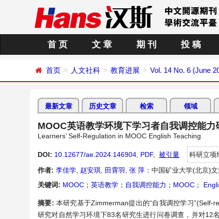
首 页
文 章
期 刊
投 稿
首页
人文社科
教育进展
Vol. 14 No. 6 (June 2
最新文章
历史文章
检索
领域
MOOC英语教学环境下学习者自我调控能力
Learners’ Self-Regulation in MOOC English Teaching
DOI:
10.12677/ae.2024.146904
,
PDF
,
被引量
科研立项
作者:
李佳学
,
赵安琪
,
田霄羽
,
张 萍
：中国矿业大学(北京)
关键词:
MOOC
；
英语教学
；
自我调控能力
；
MOOC
；
Engli
摘要:
本研究基于Zimmerman提出的“自我调控学习”(Self
研究对自然学习环境下83名研究生进行问卷调查，并对1