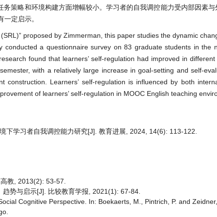
任务策略和环境构建方面增幅较小。学习者的自我调控能力受内部因素与
有一定启示。
g (SRL)” proposed by Zimmerman, this paper studies the dynamic chang
dy conducted a questionnaire survey on 83 graduate students in the n
search found that learners’ self-regulation had improved in different
ester, with a relatively large increase in goal-setting and self-evalua
t construction. Learners’ self-regulation is influenced by both intern
improvement of learners’ self-regulation in MOOC English teaching envi
习者自我调控能力研究[J]. 教育进展, 2024, 14(6): 113-122.
2013(2): 53-57.
示[J]. 比较教育学报, 2021(1): 67-84.
cial Cognitive Perspective. In: Boekaerts, M., Pintrich, P. and Zeidner
go.