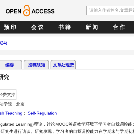
预 印
会 议
书 籍
新 闻
合 作
024)
编委
投稿须知
文章处理费
研究
经费支持
文法学院，北京
sh Teaching
；
Self-Regulation
-regulated Learning)理论，讨论MOOC英语教学环境下学习者自我调
2名研究生进行访谈。研究发现，学习者的自我调控能力在学期末与学期初