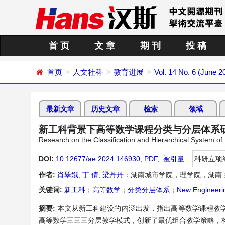
首 页
文 章
期 刊
投 稿
首页
人文社科
教育进展
Vol. 14 No. 6 (June 2
最新文章
历史文章
检索
领域
新工科背景下高等数学课程分类与分层体系
Research on the Classification and Hierarchical System 
DOI:
10.12677/ae.2024.146930
,
PDF
,
被引量
科研立项
作者:
肖翠娥
,
丁 倩
,
梁丹丹
：湖南城市学院，理学院，湖南 
关键词:
新工科
；
高等数学
；
分类分层体系
；
New Engineeri
摘要:
本文从新工科建设的内涵出发，指出高等数学课程教
高等数学三三三分层教学模式，创新了最优组合教学策略，