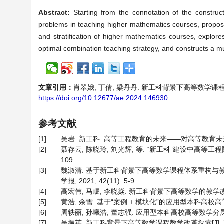
Abstract:
Starting from the connotation of the construct
problems in teaching higher mathematics courses, proposes 
and stratification of higher mathematics courses, explor
optimal combination teaching strategy, and constructs a m
文章引用：
肖翠娥, 丁倩, 梁丹丹. 新工科背景下高等数学课程分类与分
https://doi.org/10.12677/ae.2024.146930
参考文献
[1]
吴岩. 新工科: 高等工程教育的未来——对高等教育未来的战略
[2]
聂存云, 陈晓玲, 刘光辉, 等. “新工科”建设中高等工程院
109.
[3]
魏淑清. 基于新工科背景下高等数学课程体系重构与教
学报, 2021, 42(11): 5-9.
[4]
高宏伟, 马崛, 李晓焱. 新工科背景下高等数学的教学改革探索与
[5]
黄浩, 余雪. 基于“案例 + 模块化”的应用型本科高校高等数学
[6]
周轶丽, 孙曦浩, 董志强. 应用型本科高校高等数学分层教学研究
[7]
吴振英. 新工科背景下高等数学课程教学改革探索[J]. 高教学刊,