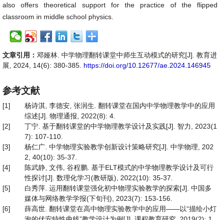
also offers theoretical support for the practice of the flipped
classroom in middle school physics.
文章引用：
邓娅林. 中学物理翻转课堂中师生互动模式的研究[J]. 教育进
展, 2024, 14(6): 380-385.
https://doi.org/10.12677/ae.2024.146945
参考文献
[1]
杨诗淇, 李德安, 张润生. 翻转课堂在国内中学物理教学中的应用
综述[J]. 物理通报, 2022(8): 4.
[2]
丁宁. 基于翻转课堂的中学物理教学设计及实践[J]. 智力, 2023(1
7): 107-110.
[3]
杨仁广. 中学物理实验教学创新设计策略研究[J]. 中学物理, 202
2, 40(10): 35-37.
[4]
陈武静, 文伟, 谷程鹏. 基于ELT模式的中学物理教学设计及可行
性探讨[J]. 数理化学习(教研版), 2022(10): 35-37.
[5]
白秀萍. 运用翻转课堂强化初中物理实验教学的探索[J]. 中国多
媒体与网络教学学报(下旬刊), 2023(7): 153-156.
[6]
薛高世. 翻转课堂在高中物理实验教学中的应用——以“描绘小灯
泡的伏安特性曲线”教学设计为例[J]. 课程教育研究, 2019(2): 1.