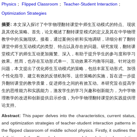
Physics
；
Flipped Classroom
；
Teacher-Student Interaction
；
Optimization Strategies
摘要:
本文深入探讨了中学物理翻转课堂中师生互动模式的特点、现状
及其优化策略。首先，论文概述了翻转课堂模式的定义及其在中学物理
教学中的实施现状。接着，通过案例分析和实地调研，详细分析了翻转
课堂中师生互动模式的类型、特点以及存在的问题。研究发现，翻转课
堂模式下的师生互动更加频繁、深入，有助于提升学生的参与度和学习
效果。然而，也存在互动形式单一、互动效果不均衡等问题。针对这些
问题，本文提出了优化师生互动模式的策略，包括丰富互动形式、加强
个性化指导、建立有效的反馈机制等。这些策略的实施，旨在进一步提
升翻转课堂的教学质量，促进师生之间的有效互动。本研究旨在提高学
生的思维能力和实践能力，激发学生的学习兴趣和创新能力，为中学物
理教学的改进和创新提供启示价值，为中学物理翻转课堂的实践提供理
论支持。
Abstract:
This paper delves into the characteristics, current status,
and optimization strategies of teacher-student interaction patterns in
the flipped classroom of middle school physics. Firstly, it outlines the