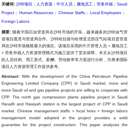
关键词:
沙特项目
；
人力资源
；
中方人员
；
属地员工
；
劳务外籍
；
Saudi
Project
；
Human Resources
；
Chinese Staffs
；
Local Employees
；
Foreign Labors
摘要:
随着中国石油管道局在沙特市场的开拓，越来越多的沙特油气管
道项目愿意与管道局合作。沙特哈拉德与哈维亚北部压气站项目是管道
局在沙特市场规模最大的项目。该项目采用的中方管理人员 + 属地员工
+ 劳务外籍人力资源管理模式为施工提供了坚实保障。本文从沙特项目
的人员结构、用工形式、薪酬、劳动效率等方面进行分析，为将来国际
项目人力资源管理工作提供参考。
Abstract:
With the development of the China Petroleum Pipeline
Engineering Limited Company (CPP) in Saudi market, more and
more Saudi oil and gas pipeline projects are willing to cooperate with
CPP. The north gas compression plants pipeline project in Saudi
Haradh and Hawiyah station is the largest project of CPP in Saudi
market. Chinese management staffs + local hires + foreign labors
management model adopted in the project provides a solid
guarantee for the project construction. This paper analyzes the