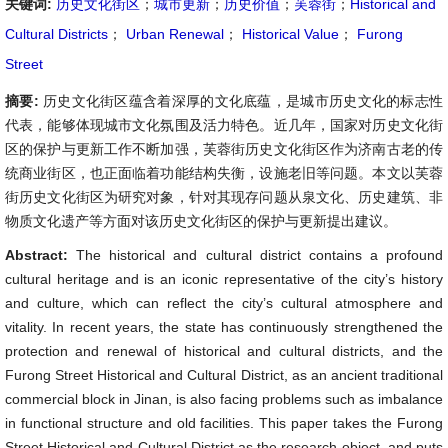
关键词:
历史文化街区
；
城市更新
；
历史价值
；
芙蓉街
；
Historical and
Cultural Districts
；
Urban Renewal
；
Historical Value
；
Furong
Street
摘要:
历史文化街区蕴含着深厚的文化底蕴，是城市历史文化的标志性
代表，能够体现城市文化氛围及活力特色。近几年，国家对历史文化街
区的保护与更新工作不断加强，芙蓉街历史文化街区作为济南古老的传
统商业街区，也正面临着功能结构失衡，设施老旧等问题。本文以芙蓉
街历史文化街区为研究对象，针对其现存问题从泉文化、历史建筑、非
物质文化遗产等方面对该历史文化街区的保护与更新提出建议。
Abstract:
The historical and cultural district contains a profound
cultural heritage and is an iconic representative of the city’s history
and culture, which can reflect the city’s cultural atmosphere and
vitality. In recent years, the state has continuously strengthened the
protection and renewal of historical and cultural districts, and the
Furong Street Historical and Cultural District, as an ancient traditional
commercial block in Jinan, is also facing problems such as imbalance
in functional structure and old facilities. This paper takes the Furong
Street Historical and Cultural District as the research object, and puts