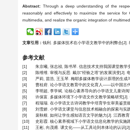
Abstract:
Through a deep understanding of the respec
reasonably and effectively to maximize the service for
multimedia, and realize the organic integration of multime
文章引用：
钱利. 多媒体技术在小学语文教学中的利弊合[J]. 教育进展,
参考文献
[1]
朱京曦, 张志祯, 陈书琴. 信息技术支持我国课堂教学变革的发
[2]
陈维维. 审视与反思: 戴尔“经验之塔”的发展演变[J]. 电化教育研
[3]
严莉, 苗浩, 王玉琴. 梅耶多媒体教学设计原理的生成与架构[J
[4]
曹桂府. 论小学语文教育中的文化育人——以中国古代诗词教学为
[5]
李明超, 李学斌. 论核心素养导向的小学语文儿童诗阅读教学[J]
[6]
许保富. 多媒体环境下小学语文作文教学策略研究[J]. 中国多
[7]
程瑞瑞. 在小学语文古诗词教学中培育学生审美鉴赏能力的方法[J
[8]
刘雪娇. 小学语文课堂与信息技术相融合的探索与实践[J]. 学苑
[9]
裴秋根. 如何让学生感知语言文字的魅力[J]. 江西教育, 2022
[10]
史彩霞. 核心素养视域下小学语文信息化教学的实施路径思考[J].
[11]
王彬, 向茂甫. 课文化——从工具论到本体论的认识[J]. 内蒙