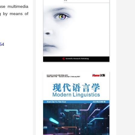
use multimedia
ng by means of
954