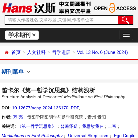
学术期刊
切
换
导
首页
人文社科
哲学进展
Vol. 13 No. 6 (June 2024)
航
期刊菜单
笛卡尔《第一哲学沉思集》结构浅析
Structure Analysis of Descartes’
Meditations on First Philosophy
DOI:
10.12677/acpp.2024.136170
,
PDF
,
作者:
万 亮
：贵阳学院阳明学与黔学研究院，贵州 贵阳
关键词:
《第一哲学沉思集》
；
普遍怀疑
；
我思故我在
；
上帝
；
Meditations on First Philoso
phy
；
Universal Skepticism
；
Ego Cogito