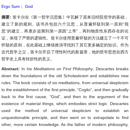
Ergo Sum
；
God
摘要:
笛卡尔在《第一哲学沉思集》中瓦解了原来旧经院哲学的基础，
建立了新的规则。该书共包括六个沉思，从普遍怀疑到第一原则“我
思”的建立，再逐步追溯到第一原因“上帝”，再到物质性东西存在的论
证，体现了严密的逻辑性。笛卡尔使用普遍怀疑的方法建立了一个不可
怀疑的原则，在此基础上继续推演寻找到了其它更多确定的知识。作为
近代哲学之父，笛卡尔开启了理性时代的新篇章，他的哲学思想在西方
哲学史上具有转折性的意义。
Abstract:
In his
Meditations on First Philosophy
, Descartes breaks
down the foundations of the old Scholasticism and establishes new
rules. The book consists of six meditations, from universal skepticism
to the establishment of the first principle, “Cogito”, and then gradually
back to the first cause, “God”, and then to the argument of the
existence of material things, which embodies strict logic. Descartes
used the method of universal skepticism to establish an
unquestionable principle, and then went on to extrapolate to find
other, more certain knowledge. As the father of modern philosophy,