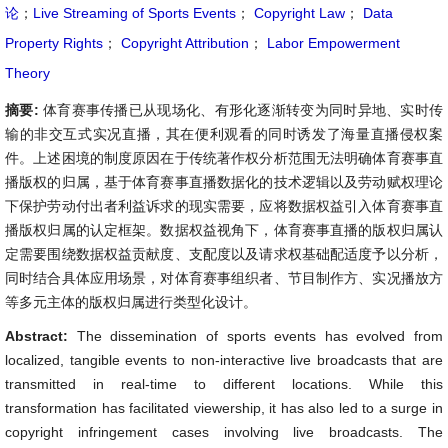
论
；
Live Streaming of Sports Events
；
Copyright Law
；
Data
Property Rights
；
Copyright Attribution
；
Labor Empowerment
Theory
摘要:
体育赛事传播已从现场化、有形化逐渐转变为同时异地、实时传
输的非交互式实况直播，其在便利观看的同时诱发了海量直播侵权案
件。上述困境的制度原因在于传统著作权分析范围无法明确体育赛事直
播版权的归属，基于体育赛事直播数据化的技术逻辑以及劳动赋权理论
下保护劳动付出者利益诉求的现实需要，应将数据权益引入体育赛事直
播版权归属的认定框架。数据权益视角下，体育赛事直播的版权归属认
定需要围绕数据权益贡献度、支配度以及请求权基础配适度予以分析，
同时结合具体应用场景，对体育赛事组织者、节目制作方、实况播放方
等多元主体的版权归属进行类型化设计。
Abstract:
The dissemination of sports events has evolved from
localized, tangible events to non-interactive live broadcasts that are
transmitted in real-time to different locations. While this
transformation has facilitated viewership, it has also led to a surge in
copyright infringement cases involving live broadcasts. The