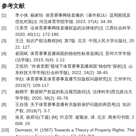
参考文献
[1]
李小侠, 杨家恒. 体育赛事网络直播的《著作权法》适用困境及
优化对策[J]. 河北体育学院学报, 2023, 37(4): 34-39.
[2]
汪美芳. 论体育赛事网络直播权益的法律保护[J]. 江西社会科学,
2020, 40(11): 172-180.
[3]
王迁. 知识产权法教程[M]. 第7版. 北京: 中国人民大学出版社, 20
21: 127.
[4]
崔国斌. 体育赛事直播画面的独创性标准选择[J]. 苏州大学学报
(法学版), 2019, 6(4): 1-12.
[5]
王悦玥. “作者意图”视域下体育赛事直播画面“独创性”探析[J]. 山
东科技大学学报(社会科学版), 2022, 24(2): 38-45.
[6]
华劼. 体育赛事及体育赛事直播节目版权问题研究[J]. 兰州学刊,
2019(7): 109-117.
[7]
杨翱宇. 数据财产权益的私法规范路径[J]. 法律科学(西北政法大
学学报), 2020, 38(2): 65-78.
[8]
王自强. 关于体育赛事直播有关版权保护问题的再思考[J]. 知识
产权, 2018(7): 3-7.
[9]
洛克. 政府论(下篇) [M]. 叶启芳, 翟菊农, 译. 北京: 商务印书馆, 2
008: 19.
[10]
Demsetz, H. (1967) Towards a Theory of Property Rights.
The