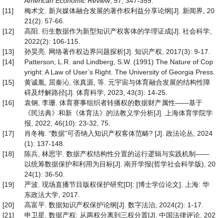
American Economic Review
, 57, 347-359.
[11]
梅术文. 新兴媒体融合发展的著作权利益分享论纲[J]. 新闻界, 20
21(2): 57-66.
[12]
高阳. 衍生数据作为新型知识产权客体的学理证成[J]. 社会科学,
2022(2): 106-115.
[13]
孙昊亮. 网络著作权边界问题探析[J]. 知识产权, 2017(3): 9-17.
[14]
Patterson, L.R. and Lindberg, S.W. (1991) The Nature of Cop
yright: A Law of User’s Right. The University of Georgia Press.
[15]
黄诚胤, 屈秦沁, 张真源, 等. 元宇宙与体育融合发展的结构性障
碍及纾解路径[J]. 体育科学, 2023, 43(3): 14-25.
[16]
袁钢, 李珊. 体育赛事组织者转播权的数据财产属性——基于
《民法典》和新《体育法》的法教义学分析[J]. 上海体育学院学
报, 2022, 46(10): 23-32, 75.
[17]
肖冬梅. “数据”可否纳入知识产权客体范畴? [J]. 政法论丛, 2024
(1): 137-148.
[18]
陈兵, 林思宇. 数据产权结构性分置的运行逻辑与实践机制——
以统筹数据保护和利用为目标[J]. 南开学报(哲学社会科学版), 20
24(1): 36-50.
[19]
严波. 现场直播节目版权保护研究[D]: [博士学位论文]. 上海: 华
东政法大学, 2017.
[20]
高富平. 数据知识产权保护论纲[J]. 数字法治, 2024(2): 1-17.
[21]
申卫星. 数据产权: 从两权分离到三权分置[J]. 中国法律评论, 202