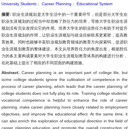
University Students
；
Career Planning
；
Educational System
摘要:
职业生涯规划是大学生活中的一个重要环节，但是部分大学生在
职业生涯规划的过程当中却忽略了胜任力的培养，导致大学生职业生涯
规划没有完全发挥出它的作用。培养大学生的职业胜任力有助于对提升
职业生涯规划的作用，让职业生涯规划与就业目标联系更紧密，提高教
育效果。同时也能够丰富职业规划教育领域的教育方向探索吗，促进职
业生涯规划教育的整体建设。本文从培养胜任力的角度出发，根据胜任
力的各主要构成要素对大学生职业生涯规划教育体系的构建进行分析，
在此基础上提出了相应的不同层面的构建措施。
Abstract:
Career planning is an important part of college life, but
some college students ignore the cultivation of competence in the
process of career planning, which leads that the career planning of
college students does not fully play its role. Training college students’
vocational competence is helpful to enhance the role of career
planning, make career planning more closely related to employment
objectives, and improve the educational effect. At the same time, it
can also enrich the exploration of educational direction in the field of
career planning education and promote the overall construction of