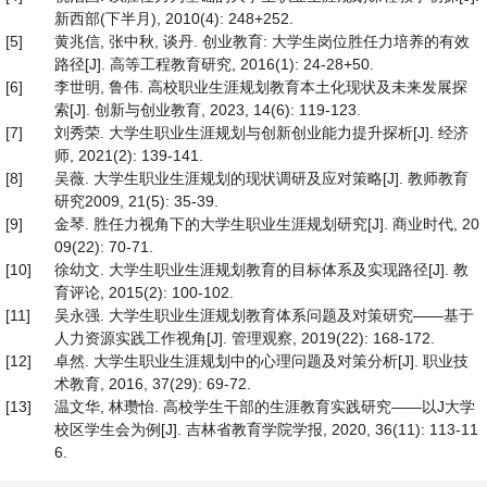
新西部(下半月), 2010(4): 248+252.
[5]
黄兆信, 张中秋, 谈丹. 创业教育: 大学生岗位胜任力培养的有效
路径[J]. 高等工程教育研究, 2016(1): 24-28+50.
[6]
李世明, 鲁伟. 高校职业生涯规划教育本土化现状及未来发展探
索[J]. 创新与创业教育, 2023, 14(6): 119-123.
[7]
刘秀荣. 大学生职业生涯规划与创新创业能力提升探析[J]. 经济
师, 2021(2): 139-141.
[8]
吴薇. 大学生职业生涯规划的现状调研及应对策略[J]. 教师教育
研究2009, 21(5): 35-39.
[9]
金琴. 胜任力视角下的大学生职业生涯规划研究[J]. 商业时代, 20
09(22): 70-71.
[10]
徐幼文. 大学生职业生涯规划教育的目标体系及实现路径[J]. 教
育评论, 2015(2): 100-102.
[11]
吴永强. 大学生职业生涯规划教育体系问题及对策研究——基于
人力资源实践工作视角[J]. 管理观察, 2019(22): 168-172.
[12]
卓然. 大学生职业生涯规划中的心理问题及对策分析[J]. 职业技
术教育, 2016, 37(29): 69-72.
[13]
温文华, 林瓒怡. 高校学生干部的生涯教育实践研究——以J大学
校区学生会为例[J]. 吉林省教育学院学报, 2020, 36(11): 113-11
6.