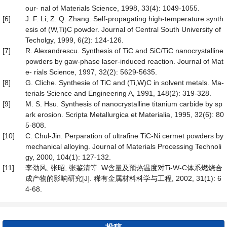
our- nal of Materials Science, 1998, 33(4): 1049-1055.
[6]
J. F. Li, Z. Q. Zhang. Self-propagating high-temperature synth
esis of (W,Ti)C powder. Journal of Central South University of
Techolgy, 1999, 6(2): 124-126.
[7]
R. Alexandrescu. Synthesis of TiC and SiC/TiC nanocrystalline
powders by gaw-phase laser-induced reaction. Journal of Mat
e- rials Science, 1997, 32(2): 5629-5635.
[8]
G. Cliche. Synthesie of TiC and (Ti,W)C in solvent metals. Ma-
terials Science and Engineering A, 1991, 148(2): 319-328.
[9]
M. S. Hsu. Synthesis of nanocrystalline titanium carbide by sp
ark erosion. Scripta Metallurgica et Materialia, 1995, 32(6): 80
5-808.
[10]
C. Chul-Jin. Perparation of ultrafine TiC-Ni cermet powders by
mechanical alloying. Journal of Materials Processing Technoli
gy, 2000, 104(1): 127-132.
[11]
李劲风, 张昭, 张鉴清等. W含量及预热温度对Ti-W-C体系燃烧合
成产物的影响研究[J]. 稀有金属材料科学与工程, 2002, 31(1): 6
4-68.