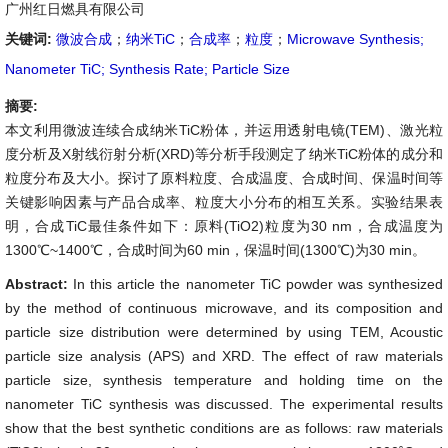
广州红日燃具有限公司
关键词:
微波合成
；
纳米TiC
；
合成率
；
粒度
；
Microwave Synthesis;
Nanometer TiC; Synthesis Rate; Particle Size
摘要:
本文利用微波连续合成纳米TiC粉体，并运用透射电镜(TEM)、激光粒
度分析及X射线衍射分析(XRD)等分析手段测定了纳米TiC粉体的成分和
粒度分布及大小。探讨了原料粒度、合成温度、合成时间、保温时间等
关键影响因素与产品合成率、粒度大小分布的相互关系。实验结果表
明，合成TiC最佳条件如下：原料(TiO2)粒度为30 nm，合成温度为
1300℃~1400℃，合成时间为60 min，保温时间(1300℃)为30 min。
Abstract:
In this article the nanometer TiC powder was synthesized
by the method of continuous microwave, and its composition and
particle size distribution were determined by using TEM, Acoustic
particle size analysis (APS) and XRD. The effect of raw materials
particle size, synthesis temperature and holding time on the
nanometer TiC synthesis was discussed. The experimental results
show that the best synthetic conditions are as follows: raw materials