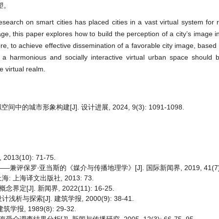
塑。
search on smart cities has placed cities in a vast virtual system for 
age, this paper explores how to build the perception of a city’s image i
e, to achieve effective dissemination of a favorable city image, based
 harmonious and socially interactive virtual urban space should b
e virtual realm.
城市形象构建[J]. 设计进展, 2024, 9(3): 1091-1098.
(10): 71-75.
保罗∙亚当斯的《媒介与传播地理学》[J]. 国际新闻界, 2019, 41(7): 1
海: 上海译文出版社, 2013: 73.
]. 新闻界, 2022(11): 16-25.
索[J]. 建筑学报, 2000(9): 38-41.
, 1989(8): 29-32.