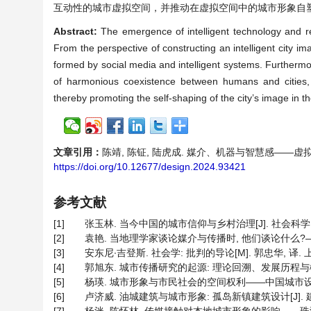
互动性的城市虚拟空间，并推动在虚拟空间中的城市形象自
Abstract:
The emergence of intelligent technology and re
From the perspective of constructing an intelligent city im
formed by social media and intelligent systems. Furthermor
of harmonious coexistence between humans and cities, a
thereby promoting the self-shaping of the city’s image in th
文章引用：
陈靖, 陈钲, 陆虎成. 媒介、机器与智慧感——虚拟空间中的
https://doi.org/10.12677/design.2024.93421
参考文献
[1]
张玉林. 当今中国的城市信仰与乡村治理[J]. 社会科学, 2013
[2]
袁艳. 当地理学家谈论媒介与传播时, 他们谈论什么?——兼评
[3]
安东尼∙吉登斯. 社会学: 批判的导论[M]. 郭忠华, 译. 上
[4]
郭旭东. 城市传播研究的起源: 理论回溯、发展历程与概念界定[J
[5]
杨瑛. 城市形象与市民社会的空间权利——中国城市设计浅析与探
[6]
卢济威. 油城建筑与城市形象: 孤岛新镇建筑设计[J]. 建筑学报