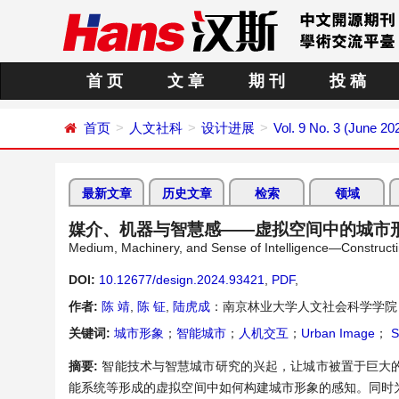
首 页
文 章
期 刊
投 稿
首页
人文社科
设计进展
Vol. 9 No. 3 (June 20
最新文章
历史文章
检索
领域
媒介、机器与智慧感——虚拟空间中的城市
Medium, Machinery, and Sense of Intelligence—Constructi
DOI:
10.12677/design.2024.93421
,
PDF
,
作者:
陈 靖
,
陈 钲
,
陆虎成
：南京林业大学人文社会科学学院
关键词:
城市形象
；
智能城市
；
人机交互
；
Urban Image
；
S
摘要:
智能技术与智慧城市研究的兴起，让城市被置于巨大
能系统等形成的虚拟空间中如何构建城市形象的感知。同时