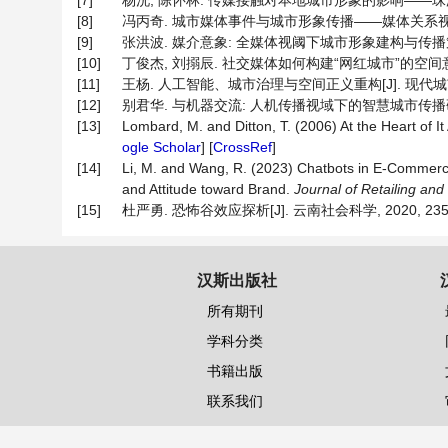
[7]
杨洸, 陈怀林. 传媒接触对本地城市形象的影响——珠海受众调查结
[8]
冯丙奇. 城市媒体事件与城市形象传播——媒体关系视野下的节事
[9]
张洪波. 媒介意象: 全媒体视阈下城市形象建构与传播策略[J].
[10]
丁俊杰, 刘搦辰. 社交媒体如何构建“网红城市”的空间意象[J].
[11]
王杨. 人工智能、城市治理与空间正义重构[J]. 现代城市研究, 
[12]
别君华. 与机器交流: 人机传播视域下的智慧城市传播研究[J].
[13]
Lombard, M. and Ditton, T. (2006) At the Heart of I
ogle Scholar
] [
CrossRef
]
[14]
Li, M. and Wang, R. (2023) Chatbots in E-Commerc
and Attitude toward Brand.
Journal of Retailing an
[15]
杜严勇. 恐怖谷效应探析[J]. 云南社会科学, 2020, 235(3):
汉斯出版社
所有期刊
学科分类
书籍出版
联系我们