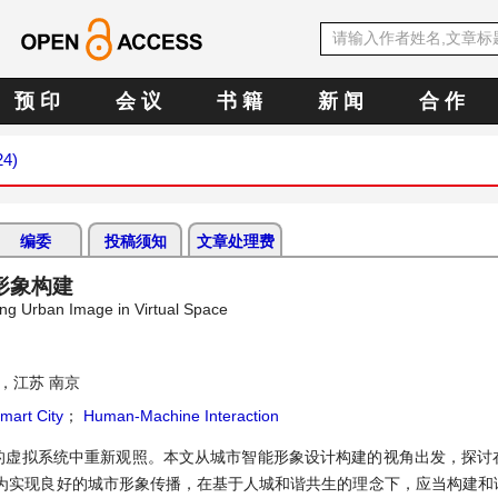
预 印
会 议
书 籍
新 闻
合 作
24)
编委
投稿须知
文章处理费
形象构建
ng Urban Image in Virtual Space
，江苏 南京
mart City
；
Human-Machine Interaction
的虚拟系统中重新观照。本文从城市智能形象设计构建的视角出发，探讨
为实现良好的城市形象传播，在基于人城和谐共生的理念下，应当构建和