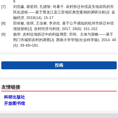
8.
[7]
刘浩鑫, 谢若玥, 孔德智, 何暑子. 农村拆迁补偿及失地农民的市
民化进程——基于黑龙江及江苏地区典型案例的调研分析[J]. 金
融经济, 2018(14): 15-17.
[8]
田依敏, 徐琪, 王佳睿, 李亦欣. 基于公平感知的杭州市拆迁补偿
现状探析[J]. 农村经济与科技, 2017, 28(6): 151-152.
[9]
杨华. 农村征地拆迁中的利益博弈: 空间、主体与策略——基于
荆门市城郊农村的调查[J]. 西南大学学报(社会科学版), 2014, 40
(5): 39-49+181.
投稿
友情链接
科研出版社
开放图书馆