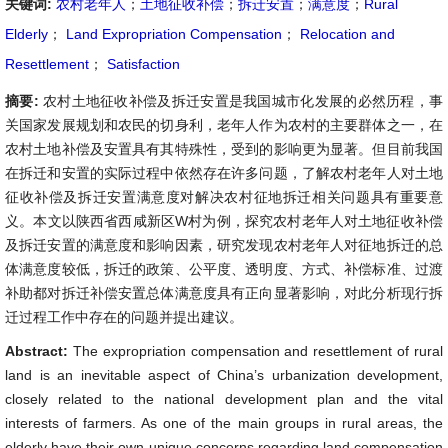
关键词:
农村老年人
；
土地征收补偿
；
拆迁安置
；
满意度
；
Rural
Elderly
；
Land Expropriation Compensation
；
Relocation and
Resettlement
；
Satisfaction
摘要:
农村土地征收补偿及拆迁安置是我国城市化发展的必然历程，事
关国家发展规划和农民的切身利，老年人作为农村的主要群体之一，在
农村土地补偿及安置具有其特殊性，受到的影响更为显著。但目前我国
在拆迁和安置的实际过程中依然存在许多问题，了解农村老年人对土地
征收补偿及拆迁安置满意度对解决农村征地拆迁相关问题具有重要意
义。本文以陕西省西咸新区W村为例，探究农村老年人对土地征收补偿
及拆迁安置的满意度和影响因素，研究发现农村老年人对征地拆迁的总
体满意度较低，拆迁的政策、公平度、透明度、方式、补偿标准、过渡
补助都对拆迁补偿安置总体满意度具有正向显著影响，对此分析现行拆
迁过程工作中存在的问题并提出建议。
Abstract:
The expropriation compensation and resettlement of rural
land is an inevitable aspect of China’s urbanization development,
closely related to the national development plan and the vital
interests of farmers. As one of the main groups in rural areas, the
elderly have their own unique concerns regarding land compensation