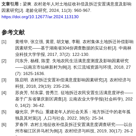
文章引用：
梁爽. 农村老年人对土地征收补偿及拆迁安置满意度及影响
因素研究[J]. 老龄化研究, 2024, 11(3): 960-967.
https://doi.org/10.12677/ar.2024.113130
参考文献
[1]
黄维华, 张立强, 黄星, 胡文敏, 李毅. 农村集体土地拆迁补偿影响
因素研究——基于湖南省304份调查数据的实证分析[J]. 中南林
业科技大学学报, 2017, 37(2): 122-130.
[2]
闫东升, 杨槿, 陈雯. 失地农民生活满意度测度及影响因素研究
——以南京市仙林新村为例[J]. 长江流域资源与环境, 2018, 27
(7): 1625-1636.
[3]
陈启明. 农村拆迁安置补偿满意度影响因素研究[J]. 农村经济与
科技, 2018, 29(19): 235-236.
[4]
苏炎芳, 邹东霖, 曾秀兰. 征地拆迁农民安置生活满意度评价——
基于广东省肇庆新区调查[J]. 云南农业大学学报(社会科学), 202
0, 14(2): 36-42.
[5]
穆光宗, 尹书山. 重建老年人的社会关系：地方拆迁中的老年孤
独及其对策[J]. 人口与社会, 2022, 38(5): 25-34.
[6]
罗春萍. 农村土地征收补偿及拆迁安置满意度调查研究——以台
州市椒江区井马村为例[J]. 农村经济与科技, 2019, 30(17): 26-2