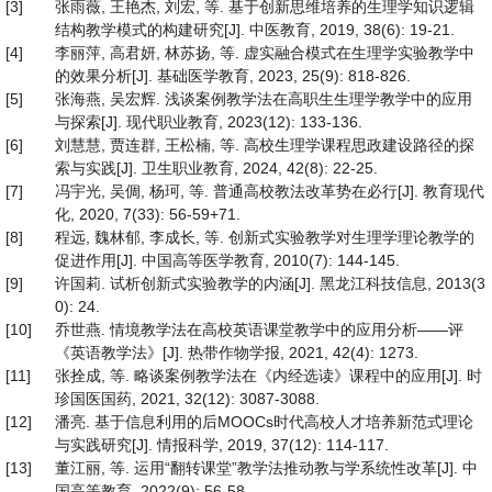
[3]
张雨薇, 王艳杰, 刘宏, 等. 基于创新思维培养的生理学知识逻辑
结构教学模式的构建研究[J]. 中医教育, 2019, 38(6): 19-21.
[4]
李丽萍, 高君妍, 林苏扬, 等. 虚实融合模式在生理学实验教学中
的效果分析[J]. 基础医学教育, 2023, 25(9): 818-826.
[5]
张海燕, 吴宏辉. 浅谈案例教学法在高职生生理学教学中的应用
与探索[J]. 现代职业教育, 2023(12): 133-136.
[6]
刘慧慧, 贾连群, 王松楠, 等. 高校生理学课程思政建设路径的探
索与实践[J]. 卫生职业教育, 2024, 42(8): 22-25.
[7]
冯宇光, 吴倜, 杨珂, 等. 普通高校教法改革势在必行[J]. 教育现代
化, 2020, 7(33): 56-59+71.
[8]
程远, 魏林郁, 李成长, 等. 创新式实验教学对生理学理论教学的
促进作用[J]. 中国高等医学教育, 2010(7): 144-145.
[9]
许国莉. 试析创新式实验教学的内涵[J]. 黑龙江科技信息, 2013(3
0): 24.
[10]
乔世燕. 情境教学法在高校英语课堂教学中的应用分析——评
《英语教学法》[J]. 热带作物学报, 2021, 42(4): 1273.
[11]
张拴成, 等. 略谈案例教学法在《内经选读》课程中的应用[J]. 时
珍国医国药, 2021, 32(12): 3087-3088.
[12]
潘亮. 基于信息利用的后MOOCs时代高校人才培养新范式理论
与实践研究[J]. 情报科学, 2019, 37(12): 114-117.
[13]
董江丽, 等. 运用“翻转课堂”教学法推动教与学系统性改革[J]. 中
国高等教育, 2022(9): 56-58.