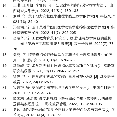
[14]
王琳, 王可帆, 李亚伟. 基于知识建构的翻转课堂教学方法[J]. 山
西财经大学学报, 2022, 44(S1): 130-133.
[15]
罗斌, 等. 关于地方高校医学生理学线上教学的探索[J]. 科技风, 2
021(16): 39-40.
[16]
冯雪梅, 等. 基于思维导图的医学功能学虚拟实验教学探究[J]. 实
验室研究与探索, 2022, 41(7): 202-205.
[17]
吕瑞华, 等. 工程教育背景下“高分子物理”课程教学内容的重构
——知识架构与工程应用能力培养[J]. 高分子通报, 2022(7): 73-
78.
[18]
郑雯, 等. 情景模拟式翻转课堂在高职护生护理实践教学中的应
用[J]. 护理研究, 2019, 33(4): 676-678.
[19]
马剑峰, 等. 多学科无创血压虚拟仿真实验项目的建设[J]. 实验室
研究与探索, 2021, 40(11): 204-207+257.
[20]
徐佳, 等. 生理学教学改革的文献计量及可视化分析[J]. 基础医学
教育, 2022, 24(1): 68-72.
[21]
宝东艳, 等. 案例教学法在生理学教学中的应用[J]. 中国全科医学,
2016, 19(S1): 273-274.
[22]
杨国栋, 马晓雪. 新文科视域下课程思政与知识传授融合的基本
逻辑与实现路径[J]. 高校教育管理, 2022, 16(5): 96-105.
[23]
史巍. 论以“课程思政”实现协同育人的关键点位及有效落实[J]. 学
术论坛, 2018, 41(4): 168-173.