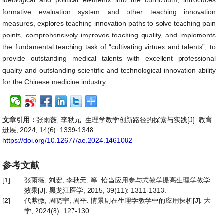
ideological and political elements into the curriculum, introduces
formative evaluation system and other teaching innovation
measures, explores teaching innovation paths to solve teaching pain
points, comprehensively improves teaching quality, and implements
the fundamental teaching task of “cultivating virtues and talents”, to
provide outstanding medical talents with excellent professional
quality and outstanding scientific and technological innovation ability
for the Chinese medicine industry.
文章引用：
张雨薇, 李秋元. 生理学教学创新路径的探索与实践[J]. 教育
进展, 2024, 14(6): 1339-1348.
https://doi.org/10.12677/ae.2024.1461082
参考文献
[1]
张雨薇, 刘宏, 李秋元, 等. 恰当应用参与式教学提高生理学教学
效果[J]. 黑龙江医学, 2015, 39(11): 1311-1313.
[2]
代紫微, 周晓宇, 周平. 情景剧在生理学教学中的应用探析[J]. 大
学, 2024(8): 127-130.