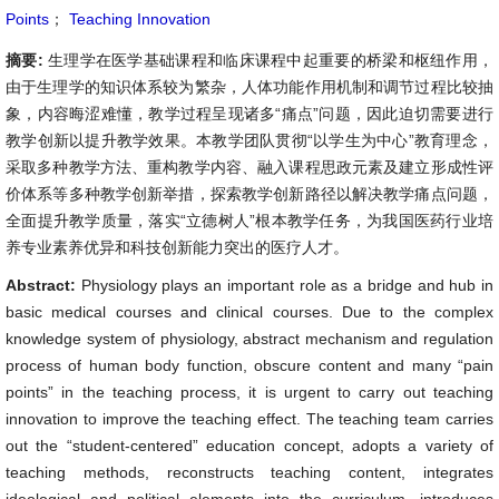
Points
；
Teaching Innovation
摘要:
生理学在医学基础课程和临床课程中起重要的桥梁和枢纽作用，
由于生理学的知识体系较为繁杂，人体功能作用机制和调节过程比较抽
象，内容晦涩难懂，教学过程呈现诸多“痛点”问题，因此迫切需要进行
教学创新以提升教学效果。本教学团队贯彻“以学生为中心”教育理念，
采取多种教学方法、重构教学内容、融入课程思政元素及建立形成性评
价体系等多种教学创新举措，探索教学创新路径以解决教学痛点问题，
全面提升教学质量，落实“立德树人”根本教学任务，为我国医药行业培
养专业素养优异和科技创新能力突出的医疗人才。
Abstract:
Physiology plays an important role as a bridge and hub in
basic medical courses and clinical courses. Due to the complex
knowledge system of physiology, abstract mechanism and regulation
process of human body function, obscure content and many “pain
points” in the teaching process, it is urgent to carry out teaching
innovation to improve the teaching effect. The teaching team carries
out the “student-centered” education concept, adopts a variety of
teaching methods, reconstructs teaching content, integrates