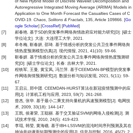
of New Hybrid Model of Discrete Wavelet Decomposition and
Autoregressive Integrated Moving Average (ARIMA) Models in
Application to One Month Forecast the Casualties Cases of C
OVID-19.
Chaos
,
Solitons & Fractals
, 135, Article 109866. [
Go
ogle Scholar
] [
CrossRef
] [
PubMed
]
[7]
郝春艳. 基于SD的突发事件网络舆情政府应对能力研究[D]: [硕士
学位论文]. 大连: 大连理工大学, 2021.
[8]
牟冬梅, 靳春妍, 邵琦. 基于情感分析的突发公共卫生事件网络舆
情热度预测模型仿真[J]. 现代情报, 2021, 41(10): 59-66.
[9]
靳春妍. 基于情感分析的突发公共卫生事件网络舆情热度预测研
究[D]: [硕士学位论文]. 长春: 吉林大学, 2021.
[10]
程铁军, 王曼, 黄宝凤, 冯兰萍. 基于CEEMDAN-BP模型的突发事
件网络舆情预测研究[J]. 数据分析与知识发现, 2021, 5(11): 59-
67.
[11]
王启云, 郑中团. CEEMDAN-HURST算法在新冠疫情预测中的应
用[J]. 计算机工程与应用, 2023, 59(7): 261-268.
[12]
曾杰, 张华. 基于最小二乘支持向量机的风速预测模型[J]. 电网技
术, 2009, 33(18): 144-147.
[13]
王凯, 侯著荣, 王聪丽. 基于交叉验证SVM的网络入侵检测[J]. 测
试技术学报, 2010, 24(5): 419-423.
[14]
李琨, 韩莹, 黄海礁. 基于IBH-LSSVM的混沌时间序列预测及其在
抽油井动液面短期预测中的应用[J]. 信息与控制, 2016, 45(2): 2