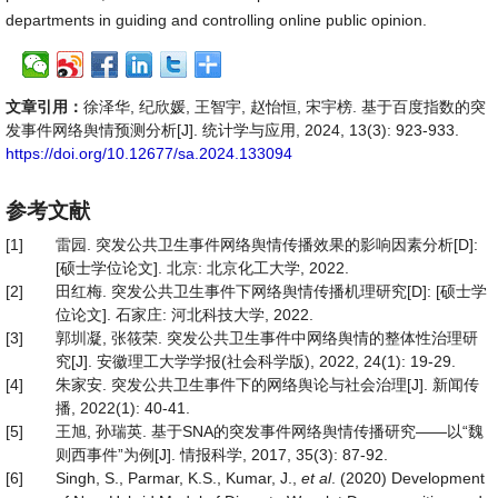
departments in guiding and controlling online public opinion.
文章引用：
徐泽华, 纪欣媛, 王智宇, 赵怡恒, 宋宇榜. 基于百度指数的突
发事件网络舆情预测分析[J]. 统计学与应用, 2024, 13(3): 923-933.
https://doi.org/10.12677/sa.2024.133094
参考文献
[1]
雷园. 突发公共卫生事件网络舆情传播效果的影响因素分析[D]:
[硕士学位论文]. 北京: 北京化工大学, 2022.
[2]
田红梅. 突发公共卫生事件下网络舆情传播机理研究[D]: [硕士学
位论文]. 石家庄: 河北科技大学, 2022.
[3]
郭圳凝, 张筱荣. 突发公共卫生事件中网络舆情的整体性治理研
究[J]. 安徽理工大学学报(社会科学版), 2022, 24(1): 19-29.
[4]
朱家安. 突发公共卫生事件下的网络舆论与社会治理[J]. 新闻传
播, 2022(1): 40-41.
[5]
王旭, 孙瑞英. 基于SNA的突发事件网络舆情传播研究——以“魏
则西事件”为例[J]. 情报科学, 2017, 35(3): 87-92.
[6]
Singh, S., Parmar, K.S., Kumar, J.,
et al
. (2020) Development