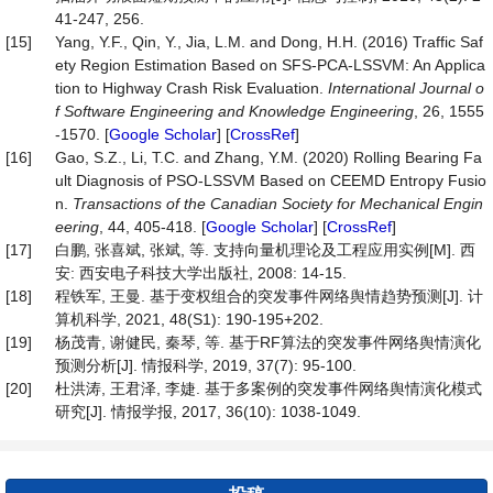
41-247, 256.
[15]
Yang, Y.F., Qin, Y., Jia, L.M. and Dong, H.H. (2016) Traffic Saf
ety Region Estimation Based on SFS-PCA-LSSVM: An Applica
tion to Highway Crash Risk Evaluation.
International Journal o
f Software Engineering and Knowledge Engineering
, 26, 1555
-1570. [
Google Scholar
] [
CrossRef
]
[16]
Gao, S.Z., Li, T.C. and Zhang, Y.M. (2020) Rolling Bearing Fa
ult Diagnosis of PSO-LSSVM Based on CEEMD Entropy Fusio
n.
Transactions of the Canadian Society for Mechanical Engin
eering
, 44, 405-418. [
Google Scholar
] [
CrossRef
]
[17]
白鹏, 张喜斌, 张斌, 等. 支持向量机理论及工程应用实例[M]. 西
安: 西安电子科技大学出版社, 2008: 14-15.
[18]
程铁军, 王曼. 基于变权组合的突发事件网络舆情趋势预测[J]. 计
算机科学, 2021, 48(S1): 190-195+202.
[19]
杨茂青, 谢健民, 秦琴, 等. 基于RF算法的突发事件网络舆情演化
预测分析[J]. 情报科学, 2019, 37(7): 95-100.
[20]
杜洪涛, 王君泽, 李婕. 基于多案例的突发事件网络舆情演化模式
研究[J]. 情报学报, 2017, 36(10): 1038-1049.