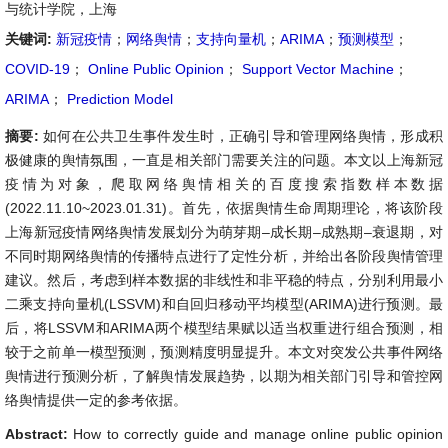
与统计学院，上海
关键词:
新冠疫情
；
网络舆情
；
支持向量机
；
ARIMA
；
预测模型
；
COVID-19
；
Online Public Opinion
；
Support Vector Machine
；
ARIMA
；
Prediction Model
摘要:
如何在公共卫生事件发生时，正确引导和管理网络舆情，形成积
极健康的舆情氛围，一直是相关部门需要关注的问题。本文以上海新冠
疫情为对象，爬取网络舆情相关的百度搜索指数样本数据
(2022.11.10~2023.01.31)。首先，依据舆情生命周期理论，将该阶段
上海新冠疫情网络舆情发展划分为萌芽期–成长期–成熟期–衰退期，对
不同时期网络舆情的传播特点进行了定性分析，并给出各阶段舆情管理
建议。然后，考虑到样本数据的非线性和非平稳的特点，分别利用最小
二乘支持向量机(LSSVM)和自回归移动平均模型(ARIMA)进行预测。最
后，将LSSVM和ARIMA两个模型结果赋以适当权重进行组合预测，相
较于之前单一模型预测，预测精度明显提升。本文对突发公共事件网络
舆情进行预测分析，了解舆情发展趋势，以期为相关部门引导和管控网
络舆情提供一定的参考依据。
Abstract:
How to correctly guide and manage online public opinion