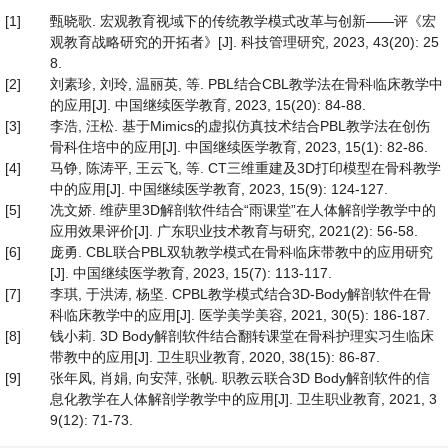
[1]
甄晓歌. 宏观教育视域下的传统教学模式改革与创新——评《宏
观教育战略研究的开拓者》[J]. 科技管理研究, 2023, 43(20): 25
8.
[2]
刘素珍, 刘玲, 温丽英, 等. PBL结合CBL教学法在骨科临床教学中
的应用[J]. 中国继续医学教育, 2023, 15(20): 84-88.
[3]
李浩, 汪松. 基于Mimics的虚拟仿真技术结合PBL教学法在创伤
骨科住培中的应用[J]. 中国继续医学教育, 2023, 15(1): 82-86.
[4]
马铮, 陈涛平, 王云飞, 等. CT三维重建及3D打印模型在骨科教学
中的应用[J]. 中国继续医学教育, 2023, 15(9): 124-127.
[5]
冼文娇. 维萨里3D解剖软件结合“雨课堂”在人体解剖学教学中的
应用效果评价[J]. 广东职业技术教育与研究, 2021(2): 56-58.
[6]
庞勇. CBL联合PBL双轨教学模式在骨科临床带教中的应用研究
[J]. 中国继续医学教育, 2023, 15(7): 113-117.
[7]
李琪, 于洪涛, 杨坚. CPBL教学模式结合3D-Body解剖软件在骨
科临床教学中的应用[J]. 医学美学美容, 2021, 30(5): 186-187.
[8]
钱小莉. 3D Body解剖软件结合翻转课堂在骨科护理实习生临床
带教中的应用[J]. 卫生职业教育, 2020, 38(15): 86-87.
[9]
张年凤, 肖娟, 向安萍, 张帆. 职教云联合3D Body解剖软件的信
息化教学在人体解剖学教学中的应用[J]. 卫生职业教育, 2021, 3
9(12): 71-73.