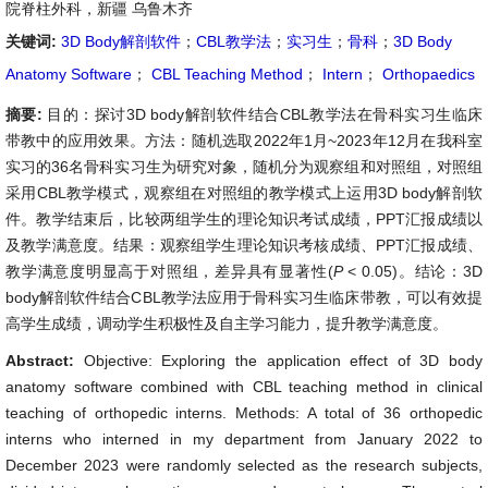
院脊柱外科，新疆 乌鲁木齐
关键词:
3D Body解剖软件
；
CBL教学法
；
实习生
；
骨科
；
3D Body
Anatomy Software
；
CBL Teaching Method
；
Intern
；
Orthopaedics
摘要:
目的：探讨3D body解剖软件结合CBL教学法在骨科实习生临床
带教中的应用效果。方法：随机选取2022年1月~2023年12月在我科室
实习的36名骨科实习生为研究对象，随机分为观察组和对照组，对照组
采用CBL教学模式，观察组在对照组的教学模式上运用3D body解剖软
件。教学结束后，比较两组学生的理论知识考试成绩，PPT汇报成绩以
及教学满意度。结果：观察组学生理论知识考核成绩、PPT汇报成绩、
教学满意度明显高于对照组，差异具有显著性(
P
< 0.05)。结论：3D
body解剖软件结合CBL教学法应用于骨科实习生临床带教，可以有效提
高学生成绩，调动学生积极性及自主学习能力，提升教学满意度。
Abstract:
Objective: Exploring the application effect of 3D body
anatomy software combined with CBL teaching method in clinical
teaching of orthopedic interns. Methods: A total of 36 orthopedic
interns who interned in my department from January 2022 to
December 2023 were randomly selected as the research subjects,