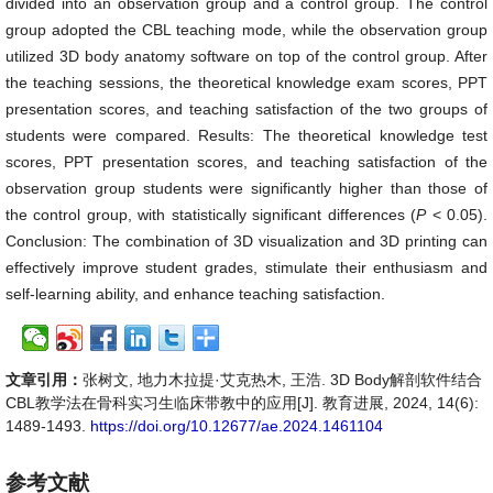
divided into an observation group and a control group. The control
group adopted the CBL teaching mode, while the observation group
utilized 3D body anatomy software on top of the control group. After
the teaching sessions, the theoretical knowledge exam scores, PPT
presentation scores, and teaching satisfaction of the two groups of
students were compared. Results: The theoretical knowledge test
scores, PPT presentation scores, and teaching satisfaction of the
observation group students were significantly higher than those of
the control group, with statistically significant differences (
P
< 0.05).
Conclusion: The combination of 3D visualization and 3D printing can
effectively improve student grades, stimulate their enthusiasm and
self-learning ability, and enhance teaching satisfaction.
文章引用：
张树文, 地力木拉提·艾克热木, 王浩. 3D Body解剖软件结合
CBL教学法在骨科实习生临床带教中的应用[J]. 教育进展, 2024, 14(6):
1489-1493.
https://doi.org/10.12677/ae.2024.1461104
参考文献