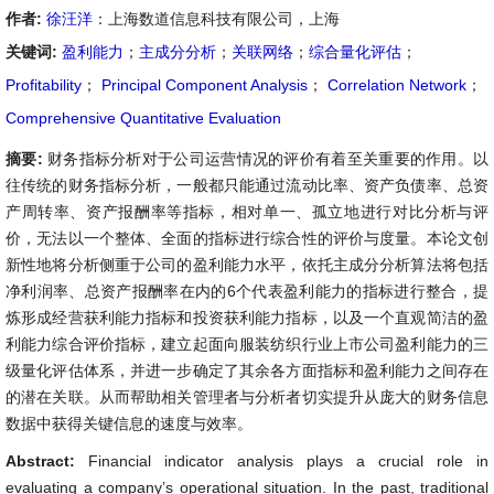
作者:
徐汪洋
：上海数道信息科技有限公司，上海
关键词:
盈利能力
；
主成分分析
；
关联网络
；
综合量化评估
；
Profitability
；
Principal Component Analysis
；
Correlation Network
；
Comprehensive Quantitative Evaluation
摘要:
财务指标分析对于公司运营情况的评价有着至关重要的作用。以
往传统的财务指标分析，一般都只能通过流动比率、资产负债率、总资
产周转率、资产报酬率等指标，相对单一、孤立地进行对比分析与评
价，无法以一个整体、全面的指标进行综合性的评价与度量。本论文创
新性地将分析侧重于公司的盈利能力水平，依托主成分分析算法将包括
净利润率、总资产报酬率在内的6个代表盈利能力的指标进行整合，提
炼形成经营获利能力指标和投资获利能力指标，以及一个直观简洁的盈
利能力综合评价指标，建立起面向服装纺织行业上市公司盈利能力的三
级量化评估体系，并进一步确定了其余各方面指标和盈利能力之间存在
的潜在关联。从而帮助相关管理者与分析者切实提升从庞大的财务信息
数据中获得关键信息的速度与效率。
Abstract:
Financial indicator analysis plays a crucial role in
evaluating a company’s operational situation. In the past, traditional