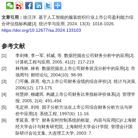
文章引用：
徐汪洋. 基于人工智能的服装纺织行业上市公司盈利能力综
合评估指标构建[J]. 统计学与应用, 2024, 13(3): 1018-1026.
https://doi.org/10.12677/sa.2024.133103
参考文献
[1]
李剑锋, 李一军, 祁威, 等. 数据挖掘在公司财务分析中的应用[J].
计算机工程与应用, 2005, 41(2): 217-219.
[2]
林伟林, 林有. 数据挖掘在上市公司财务状况分析中的应用[J]. 市
场周刊: 财经论坛, 2004(10): 98-99.
[3]
门可佩, 薛亮. 电力上市公司财务业绩的综合评价[J]. 统计与决策,
2006(12): 173-175.
[4]
何慧婷, 柳建民. 构建上市公司财务比率指标评价体系[J]. 管理学
报, 2005, 2(4): 491-494.
[5]
毛定祥, 刘玲. 因子分析方法在上市公司综合财务分析方法与评
价中应用[J]. 系统工程, 1997(6): 11-16.
[6]
李延喜, 李宁. 财务实时控制系统的框架、内容与应用[C]//上海财
经大学会计与财务研究院, 上海财经大学会计学院. 管理会计国
际研讨会论文集, 大连理工大学, 2003: 7.