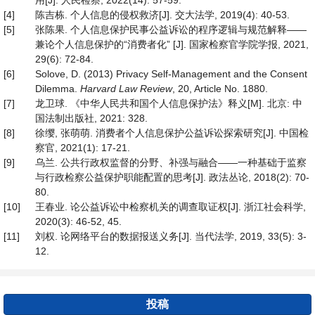
用[J]. 人民检察, 2022(14): 57-59.
[4]
陈吉栋. 个人信息的侵权救济[J]. 交大法学, 2019(4): 40-53.
[5]
张陈果. 个人信息保护民事公益诉讼的程序逻辑与规范解释——
兼论个人信息保护的“消费者化” [J]. 国家检察官学院学报, 2021,
29(6): 72-84.
[6]
Solove, D. (2013) Privacy Self-Management and the Consent
Dilemma.
Harvard Law Review
, 20, Article No. 1880.
[7]
龙卫球. 《中华人民共和国个人信息保护法》释义[M]. 北京: 中
国法制出版社, 2021: 328.
[8]
徐缨, 张萌萌. 消费者个人信息保护公益诉讼探索研究[J]. 中国检
察官, 2021(1): 17-21.
[9]
乌兰. 公共行政权监督的分野、补强与融合——一种基础于监察
与行政检察公益保护职能配置的思考[J]. 政法丛论, 2018(2): 70-
80.
[10]
王春业. 论公益诉讼中检察机关的调查取证权[J]. 浙江社会科学,
2020(3): 46-52, 45.
[11]
刘权. 论网络平台的数据报送义务[J]. 当代法学, 2019, 33(5): 3-
12.
投稿