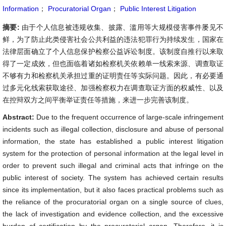
Information
；
Procuratorial Organ
；
Public Interest Litigation
摘要:
由于个人信息被违规收集、披露、滥用等大规模侵害事件屡见不
鲜，为了防止此类侵害社会公共利益的违法犯罪行为持续发生，国家在
法律层面确立了个人信息保护检察公益诉讼制度。该制度自推行以来取
得了一定成效，但也面临着诸如检察机关依赖单一线索来源、调查取证
不够有力和检察机关承担过重的证明责任等实际问题。因此，有必要通
过多元化线索获取途径、加强检察权力在调查取证方面的权威性、以及
在控辩双方之间平衡举证责任等措施，来进一步完善该制度。
Abstract:
Due to the frequent occurrence of large-scale infringement
incidents such as illegal collection, disclosure and abuse of personal
information, the state has established a public interest litigation
system for the protection of personal information at the legal level in
order to prevent such illegal and criminal acts that infringe on the
public interest of society. The system has achieved certain results
since its implementation, but it also faces practical problems such as
the reliance of the procuratorial organ on a single source of clues,
the lack of investigation and evidence collection, and the excessive