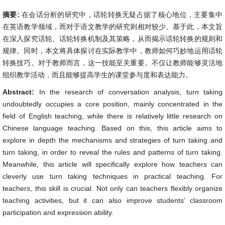
摘要:
在会话分析的研究中，话轮转换无疑占据了核心地位，主要集中
在英语教学领域，而对于语文教学的研究则相对较少。基于此，本文旨
在深入探究话轮、话轮转换机制及其策略，从而揭示话轮转换的规则和
规律。同时，本文将具体探讨在实际教学中，教师如何巧妙地运用话轮
转换技巧。对于教师而言，这一技能至关重要。不仅让教师能够灵活地
组织教学活动，而且能够提高学生的课堂参与度和表达能力。
Abstract:
In the research of conversation analysis, turn taking
undoubtedly occupies a core position, mainly concentrated in the
field of English teaching, while there is relatively little research on
Chinese language teaching. Based on this, this article aims to
explore in depth the mechanisms and strategies of turn taking and
turn taking, in order to reveal the rules and patterns of turn taking.
Meanwhile, this article will specifically explore how teachers can
cleverly use turn taking techniques in practical teaching. For
teachers, this skill is crucial. Not only can teachers flexibly organize
teaching activities, but it can also improve students’ classroom
participation and expression ability.