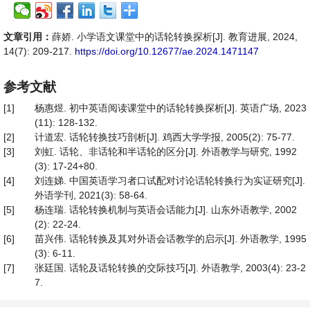
文章引用：
薛娇. 小学语文课堂中的话轮转换探析[J]. 教育进展, 2024,
14(7): 209-217.
https://doi.org/10.12677/ae.2024.1471147
参考文献
[1]
杨惠煜. 初中英语阅读课堂中的话轮转换探析[J]. 英语广场, 2023
(11): 128-132.
[2]
计道宏. 话轮转换技巧剖析[J]. 鸡西大学学报, 2005(2): 75-77.
[3]
刘虹. 话轮、非话轮和半话轮的区分[J]. 外语教学与研究, 1992
(3): 17-24+80.
[4]
刘连娣. 中国英语学习者口试配对讨论话轮转换行为实证研究[J].
外语学刊, 2021(3): 58-64.
[5]
杨连瑞. 话轮转换机制与英语会话能力[J]. 山东外语教学, 2002
(2): 22-24.
[6]
苗兴伟. 话轮转换及其对外语会话教学的启示[J]. 外语教学, 1995
(3): 6-11.
[7]
张廷国. 话轮及话轮转换的交际技巧[J]. 外语教学, 2003(4): 23-2
7.