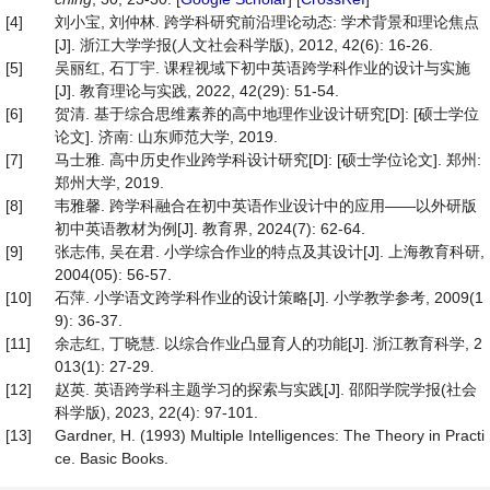
[4]
刘小宝, 刘仲林. 跨学科研究前沿理论动态: 学术背景和理论焦点
[J]. 浙江大学学报(人文社会科学版), 2012, 42(6): 16-26.
[5]
吴丽红, 石丁宇. 课程视域下初中英语跨学科作业的设计与实施
[J]. 教育理论与实践, 2022, 42(29): 51-54.
[6]
贺清. 基于综合思维素养的高中地理作业设计研究[D]: [硕士学位
论文]. 济南: 山东师范大学, 2019.
[7]
马士雅. 高中历史作业跨学科设计研究[D]: [硕士学位论文]. 郑州:
郑州大学, 2019.
[8]
韦雅馨. 跨学科融合在初中英语作业设计中的应用——以外研版
初中英语教材为例[J]. 教育界, 2024(7): 62-64.
[9]
张志伟, 吴在君. 小学综合作业的特点及其设计[J]. 上海教育科研,
2004(05): 56-57.
[10]
石萍. 小学语文跨学科作业的设计策略[J]. 小学教学参考, 2009(1
9): 36-37.
[11]
余志红, 丁晓慧. 以综合作业凸显育人的功能[J]. 浙江教育科学, 2
013(1): 27-29.
[12]
赵英. 英语跨学科主题学习的探索与实践[J]. 邵阳学院学报(社会
科学版), 2023, 22(4): 97-101.
[13]
Gardner, H. (1993) Multiple Intelligences: The Theory in Practi
ce. Basic Books.