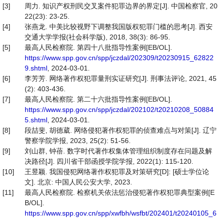
[3]
周力. 知识产权刑民交叉案件犯罪边界的界定[J]. 中国检察官, 20
22(23): 23-25.
[4]
张燕龙. 中美比较视野下调整我国版权犯罪门槛的思考[J]. 西安
交通大学学报(社会科学版), 2018, 38(3): 86-95.
[5]
最高人民检察院. 第四十八批指导性案例[EB/OL].
https://www.spp.gov.cn/spp/jczdal/202309/t20230915_62822
9.shtml
, 2024-03-01.
[6]
李芳芳. 网络著作权犯罪量刑实证研究[J]. 刑事法评论, 2021, 45
(2): 403-436.
[7]
最高人民检察院. 第二十六批指导性案例[EB/OL].
https://www.spp.gov.cn/spp/jczdal/202102/t20210208_50884
5.shtml
, 2024-03-01.
[8]
段喆斐, 胡德葳. 网络侵犯著作权犯罪的侦查难点与对策[J]. 辽宁
警察学院学报, 2023, 25(2): 51-56.
[9]
刘山群, 钟蓓. 数字时代著作权集体管理组织制度存在问题及解
决路径[J]. 四川省干部函授学院学报, 2022(1): 115-120.
[10]
王昱颖. 我国侵犯网络著作权犯罪及对策研究[D]: [硕士学位论
文]. 北京: 中国人民公安大学, 2023.
[11]
最高人民检察院. 检察机关依法惩治侵犯著作权犯罪典型案例[E
B/OL].
https://www.spp.gov.cn/spp/xwfbh/wsfbt/202401/t20240105_6