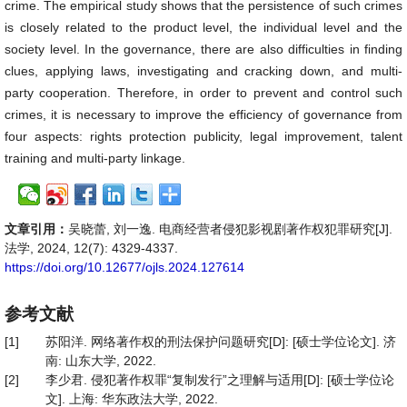
crime. The empirical study shows that the persistence of such crimes
is closely related to the product level, the individual level and the
society level. In the governance, there are also difficulties in finding
clues, applying laws, investigating and cracking down, and multi-
party cooperation. Therefore, in order to prevent and control such
crimes, it is necessary to improve the efficiency of governance from
four aspects: rights protection publicity, legal improvement, talent
training and multi-party linkage.
文章引用：
吴晓蕾, 刘一逸. 电商经营者侵犯影视剧著作权犯罪研究[J].
法学, 2024, 12(7): 4329-4337.
https://doi.org/10.12677/ojls.2024.127614
参考文献
[1]
苏阳洋. 网络著作权的刑法保护问题研究[D]: [硕士学位论文]. 济
南: 山东大学, 2022.
[2]
李少君. 侵犯著作权罪“复制发行”之理解与适用[D]: [硕士学位论
文]. 上海: 华东政法大学, 2022.