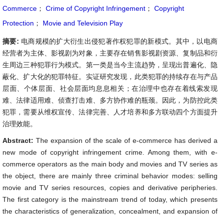
Commerce
；
Crime of Copyright Infringement
；
Copyright
Protection
；
Movie and Television Play
摘要:
电商规模的扩大衍生出侵犯著作权犯罪的新模式。其中，以电商
经营者为主体、影视剧为对象，主要存在销售影视剧资源、复制品和衍
生周边三种犯罪行为模式。第一类是当今主流趋势，呈现出普遍化、隐
蔽化、扩大化的犯罪特征。实证研究发现，此类犯罪的持续存在与产品
层面、个体层面、社会层面均息息相关；在治理中也存在着线索发现
难、法律适用难、侦查打击难、多方协作难的瓶颈。因此，为防控此类
犯罪，需要从维权宣传、法律完善、人才培养和多方联动四个方面提升
治理效能。
Abstract:
The expansion of the scale of e-commerce has derived a
new mode of copyright infringement crime. Among them, with e-
commerce operators as the main body and movies and TV series as
the object, there are mainly three criminal behavior modes: selling
movie and TV series resources, copies and derivative peripheries.
The first category is the mainstream trend of today, which presents
the characteristics of generalization, concealment, and expansion of