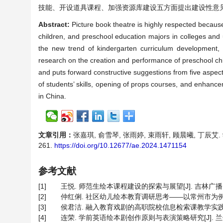
技能、开设道具课程、加强资源库建设五方面提出建设性意
Abstract:
Picture book theatre is highly respected because 
children, and preschool education majors in colleges and un
the new trend of kindergarten curriculum development, 
research on the creation and performance of preschool chil
and puts forward constructive suggestions from five aspec
of students’ skills, opening of props courses, and enhancem
in China.
文章引用：
张嘉琪, 俞雪琴, 张雨婷, 束雨轩, 顾晨曦, 丁辰艾.
261.
https://doi.org/10.12677/ae.2024.1471154
参考文献
[1]
王悦. 师范生绘本课程建设的探索与展望[J]. 吉林广播电视大学
[2]
仲红俐. 社区幼儿绘本教育调研思考——以常州市为例[J]. 高等
[3]
侯君洁. 融入教育戏剧的高职院校信息检索课教学实践研究[J]
[4]
连荣. 学前英语绘本剧创作原则与表演策略研究[J]. 兰州教育学院