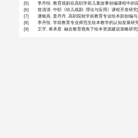
[5]
李丹恒. 教育戏剧在高职学前儿童故事创编课程中的应用分析[J]. 
[6]
曾清清. 中职《幼儿戏剧: 理论与应用》课程开发研究[D]:
[7]
潘银燕, 姜丹丹. 高职院校学前教育专业绘本剧创编与表演教学策
[8]
李丹恒. 学前教育专业师范生绘本教学的认知发展研究[J]. 教育观
[9]
王宇, 蒋承君. 融合教育视角下绘本资源建设策略研究[J]. 长春