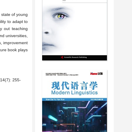
l state of young
lity to adapt to
y out teaching
d universities,
rs, improvement
cture book plays
7): 255-