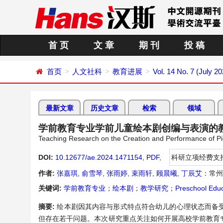
首 页
文 章
期 刊
投 稿
首页
人文社科
教育进展
Vol. 14 No. 7 (July 20
最新文章
历史文章
检索
领域
学前教育专业学前儿童绘本剧创编与表演的
Teaching Research on the Creation and Performance of Pi
DOI:
10.12677/ae.2024.1471154
,
PDF
,
科研立项经费支
作者:
张嘉琪
,
俞雪琴
,
张雨婷
,
束雨轩
,
顾晨曦
,
丁辰艾
：常州
关键词:
学前教育专业
；
绘本剧
；
教学研究
；
Preschool Educ
摘要:
绘本剧因其内容与形式特点符合幼儿的心理状态而备
但存在若干问题。本次研究重点关注如何开展高校学前教育