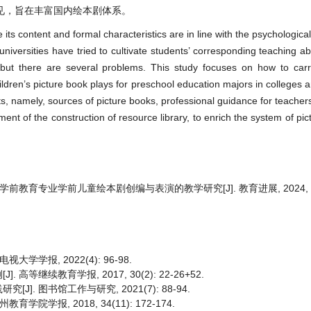
见，旨在丰富国内绘本剧体系。
its content and formal characteristics are in line with the psychologica
iversities have tried to cultivate students’ corresponding teaching abi
but there are several problems. This study focuses on how to carr
dren’s picture book plays for preschool education majors in colleges an
ts, namely, sources of picture books, professional guidance for teache
ent of the construction of resource library, to enrich the system of pi
 学前教育专业学前儿童绘本剧创编与表演的教学研究[J]. 教育进展, 2024, 14(
学报, 2022(4): 96-98.
继续教育学报, 2017, 30(2): 22-26+52.
. 图书馆工作与研究, 2021(7): 88-94.
学报, 2018, 34(11): 172-174.