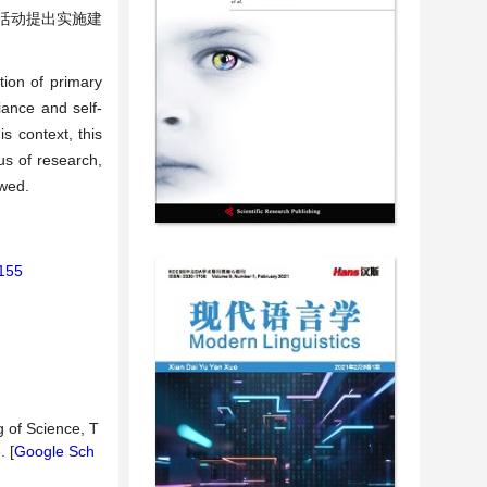
习活动提出实施建
tion of primary
iance and self-
 context, this
us of research,
ewed.
1155
 of Science, T
. [
Google Sch