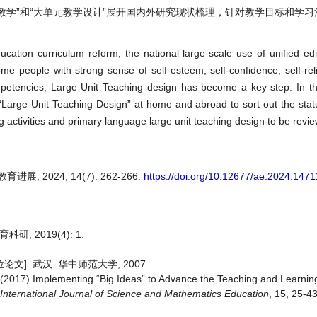
教学”和“大单元教学设计”展开国内外研究现状梳理，针对教学目标和学
ation curriculum reform, the national large-scale use of unified edi
me people with strong sense of self-esteem, self-confidence, self-rel
etencies, Large Unit Teaching design has become a key step. In this
 “Large Unit Teaching Design” at home and abroad to sort out the stat
 activities and primary language large unit teaching design to be revi
 2024, 14(7): 262-266.
https://doi.org/10.12677/ae.2024.147
 2019(4): 1.
]. 武汉: 华中师范大学, 2007.
 (2017) Implementing “Big Ideas” to Advance the Teaching and Learning
International Journal of Science and M
a
thematics Education
, 15, 25-43