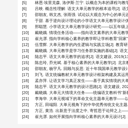
[5]
林恩∙埃里克森, 洛伊斯∙兰宁. 以概念为本的课程与教学: 
[6]
吕映. 概念性理解: 语文大单元教学的根本追寻[J]. 语文建设, 2
[7]
邵朝友, 韩文杰, 张雨强. 试论以大观念为中心的单元设计——
[8]
于甜. 基于逆向设计理论的小学语文大单元教学设计优化研究[
[9]
邢聪慧. 小学语文大单元教学设计研究——以五年级上册“舐犊
[10]
戴晓娥. 情境任务活动——指向语文素养的大单元教学探索[J].
[11]
崔允漷. 指向学科核心素养的教学即让学科教育“回家” [J]. 
[12]
伍雪辉. 大单元教学的内生逻辑与实践立场[J]. 教育研究与实验
[13]
戴晓娥. 大单元教学是学习任务群实施的基础[J]. 语文建设, 20
[14]
陆志平. 语文大单元教学的追求[J]. 语文建设, 2019(11):
[15]
陈忠玲, 乔光斌. 基于核心素养的大单元教学[J]. 北京教育(普
[16]
邵朝友, 杨宇凡. 回顾与反思: 近十年我国单元教学设计述评[J
[17]
刘飞. 语文统编教材大单元教学设计框架构建及其运用[J]. 基
[18]
孟亦萍. 让语文学习真正发生——基于真实情境的大单元教学实践
[19]
陆志平. 语文大单元教学的设计思路[J]. 语文建设, 2020(17
[20]
戴晓娥. 大单元大情境大任务——统编语文教科书“新教学”设计与
[21]
李海华. 大单元视域下的革命文化主题单元教学——以统编教材
[22]
方正, 田端阳. 大单元视角下的中华优秀传统文化主题单元教学
[23]
方正, 黄浩. 出新意于法度之中, 寄哲思于论辩之上——评何
[24]
崔允漷. 如何开展指向学科核心素养的大单元设计[J]. 北京教育