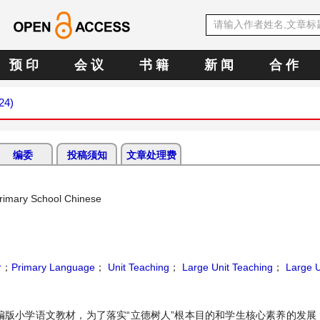
预 印
会 议
书 籍
新 闻
合 作
24)
编委
投稿须知
文章处理费
rimary School Chinese
计
；
Primary Language
；
Unit Teaching
；
Large Unit Teaching
；
Large U
编版小学语文教材，为了落实“立德树人”根本目的和学生核心素养的发展