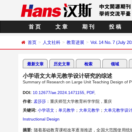
首 页
文 章
期 刊
投 稿
首页
人文社科
教育进展
Vol. 14 No. 7 (July 20
最新文章
历史文章
检索
领域
小学语文大单元教学设计研究的综述
Summary of Research on Large Unit Teaching Design of P
DOI:
10.12677/ae.2024.1471155
,
PDF
,
作者:
孟莎莎
：重庆师范大学教育科学学院，重庆
关键词:
小学语文
；
单元教学
；
大单元教学
；
大单元教学设
Instructional Design
摘要:
随着基础教育课程改革逐渐推进，全国大范围使用统