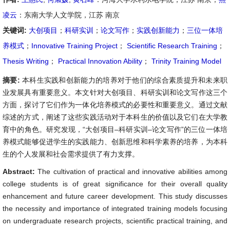
凌云
：东南大学人文学院，江苏 南京
关键词:
大创项目
；
科研实训
；
论文写作
；
实践创新能力
；
三位一体培
养模式
；
Innovative Training Project
；
Scientific Research Training
；
Thesis Writing
；
Practical Innovation Ability
；
Trinity Training Model
摘要:
本科生实践和创新能力的培养对于他们的综合素质提升和未来职
业发展具有重要意义。本文针对大创项目、科研实训和论文写作这三个
方面，探讨了它们作为一体化培养模式的必要性和重要意义。通过文献
综述的方式，阐述了这些实践活动对于本科生的价值以及它们在大学教
育中的角色。研究发现，“大创项目–科研实训–论文写作”的三位一体培
养模式能够促进学生的实践能力、创新思维和科学素养的培养，为本科
生的个人发展和社会需求提供了有力支撑。
Abstract:
The cultivation of practical and innovative abilities among
college students is of great significance for their overall quality
enhancement and future career development. This study discusses
the necessity and importance of integrated training models focusing
on undergraduate research projects, scientific practical training, and