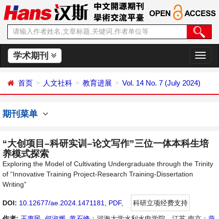
学术期刊
切
换
导
首页
人文社科
教育进展
Vol. 14 No. 7 (July 2024)
航
期刊菜单
“大创项目–科研实训–论文写作”三位一体本科生培
养模式探索
Exploring the Model of Cultivating Undergraduate through the Trinity
of “Innovative Training Project-Research Training-Dissertation
Writing”
DOI:
10.12677/ae.2024.1471181
,
PDF
,
科研立项经费支持
作者:
王惠民
,
何淑媛
,
黄石峰
：河海大学水利水电学院，江苏 南京；
燕