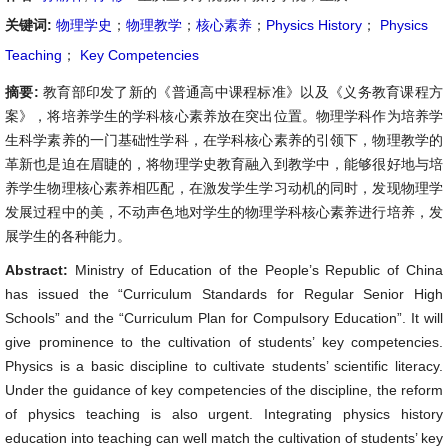
关键词:
物理学史
；
物理教学
；
核心素养
；
Physics History
；
Physics
Teaching
；
Key Competencies
摘要:
教育部印发了新的《普通高中课程标准》以及《义务教育课程方
案》，将培养学生的学科核心素养放在突出位置。物理学科作为培养学
生科学素养的一门基础性学科，在学科核心素养的引领下，物理教学的
革新也是迫在眉睫的，将物理学史教育融入到教学中，能够很好地与培
养学生物理核心素养相匹配，在激发学生学习动机的同时，发现物理学
发展过程中的美，不动声色地对学生的物理学科核心素养进行培养，发
展学生的各种能力。
Abstract:
Ministry of Education of the People’s Republic of China
has issued the “Curriculum Standards for Regular Senior High
Schools” and the “Curriculum Plan for Compulsory Education”. It will
give prominence to the cultivation of students’ key competencies.
Physics is a basic discipline to cultivate students’ scientific literacy.
Under the guidance of key competencies of the discipline, the reform
of physics teaching is also urgent. Integrating physics history
education into teaching can well match the cultivation of students’ key