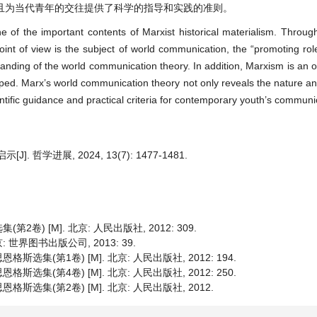
且为当代青年的交往提供了科学的指导和实践的准则。
ne of the important contents of Marxist historical materialism. Throug
nt of view is the subject of world communication, the “promoting role
standing of the world communication theory. In addition, Marxism is an o
ped. Marx’s world communication theory not only reveals the nature 
tific guidance and practical criteria for contemporary youth’s communi
哲学进展, 2024, 13(7): 1477-1481.
 [M]. 北京: 人民出版社, 2012: 309.
世界图书出版公司, 2013: 39.
(第1卷) [M]. 北京: 人民出版社, 2012: 194.
(第4卷) [M]. 北京: 人民出版社, 2012: 250.
集(第2卷) [M]. 北京: 人民出版社, 2012.