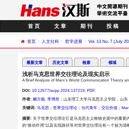
首 页
文 章
期 刊
投 稿
首页
人文社科
哲学进展
Vol. 13 No. 7 (July 20
最新文章
历史文章
检索
领域
浅析马克思世界交往理论及现实启示
A Brief Analysis of Marx’s World Communication Theory an
DOI:
10.12677/acpp.2024.137219
,
PDF
,
作者:
阚方懿
,
李博然
：山东理工大学马克思主义学院，山东
关键词:
马克思
；
世界交往理论
；
当代青年
；
交往价值
；
Mar
摘要:
关于世界交往理论它是马克思主义唯物史观中的重要
的“推动作用”以及实现路径等对世界交往理论有一个较为