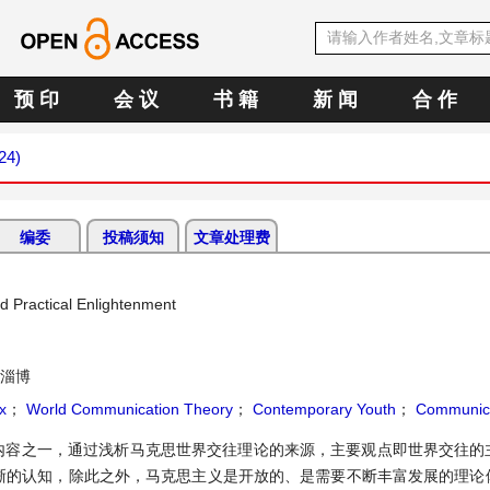
预 印
会 议
书 籍
新 闻
合 作
24)
编委
投稿须知
文章处理费
d Practical Enlightenment
 淄博
x
；
World Communication Theory
；
Contemporary Youth
；
Communica
内容之一，通过浅析马克思世界交往理论的来源，主要观点即世界交往的
清晰的认知，除此之外，马克思主义是开放的、是需要不断丰富发展的理论