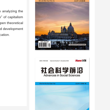
h analyzing the
” of capitalism
pen theoretical
and development
cation.