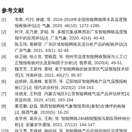
参考文献
[1]
韦青, 代刊, 林建, 等. 2016-2018年全国智能网格降水及温度预
报检验评估[J]. 气象, 2020, 46(10): 1272-1285.
[2]
时洋, 吴乃庚, 罗聪, 等. 多模式集成释用在广东智能网格温度预
报中的应用评估[J]. 广东气象, 2020, 42(4): 40-43.
[3]
陈玉玮, 黄晓莹. 广东区域智能网格实况分析产品的检验评估[J].
广东气象, 2021, 43(1): 42-44.
[4]
徐卫丽, 张占良, 贾晓霞, 等. 朔州市温度智能网格预报与人工订
正预报检验对比及影响因子分析[J]. 视界观, 2020(4): 49-51.
[5]
魏芳芳, 王新伟, 栗晗. 基于智能网格的旅游景区气温预报技术研
究[J]. 河南科技, 2021, 40(27): 95-97.
[6]
赵婷婷, 高凌峰, 黄荟羽, 等. 辽阳地区智能网格产品气温预报检
验订正[J]. 现代农业科技, 2023(2): 159-163.
[7]
张德龙, 王利亚. 内蒙古地区5公里智能网格气温产品评估研究[J].
苏盐科技, 2020, 47(6): 183-184.
[8]
董苍鹏, 赵磊. 陕西智能网格气象预报系统(秦智)在佛坪的检验
[J]. 陕西气象, 2020(5): 16-20.
[9]
袁学所, 葛庆云, 王刚, 等. 智能网格24h精细预报汛期应用样例分
析[J]. 安徽农学通报, 2021, 27(12): 144-147.
[10]
徐玉秀, 常姝婷, 杨桂娟, 等. 智能网格产品在锦州地区温度预报