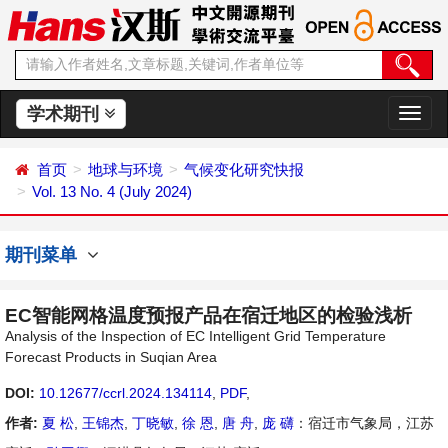
学术期刊
切
换
导
首页
地球与环境
气候变化研究快报
航
Vol. 13 No. 4 (July 2024)
期刊菜单
EC智能网格温度预报产品在宿迁地区的检验浅析
Analysis of the Inspection of EC Intelligent Grid Temperature
Forecast Products in Suqian Area
DOI:
10.12677/ccrl.2024.134114
,
PDF
,
作者:
夏 松
,
王锦杰
,
丁晓敏
,
徐 恩
,
唐 舟
,
庞 礴
：宿迁市气象局，江苏