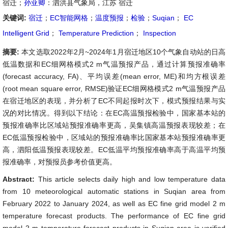
宿迁；
孙亚卿
：泗洪县气象局，江苏 宿迁
关键词:
宿迁
；
EC智能网格
；
温度预报
；
检验
；
Suqian
；
EC
Intelligent Grid
；
Temperature Prediction
；
Inspection
摘要:
本文选取2022年2月~2024年1月宿迁地区10个气象自动站的日高
低温数据和EC细网格模式2 m气温预报产品，通过计算预报准确率
(forecast accuracy, FA)、平均误差(mean error, ME)和均方根误差
(root mean square error, RMSE)验证EC细网格模式2 m气温预报产品
在宿迁地区的表现，并分析了EC不同起报时次下，模式预报结果与实
况的对比情况。得到以下结论：在EC高温预报检验中，国家基本站的
预报准确率比区域站预报准确率更高，吴集镇高温预报表现较差；在
EC低温预报检验中，区域站的预报准确率比国家基本站预报准确率更
高，泗阳低温预报表现较差。EC低温平均预报准确率高于高温平均预
报准确率，对预报员参考价值更高。
Abstract:
This article selects daily high and low temperature data
from 10 meteorological automatic stations in Suqian area from
February 2022 to January 2024, as well as EC fine grid model 2 m
temperature forecast products. The performance of EC fine grid