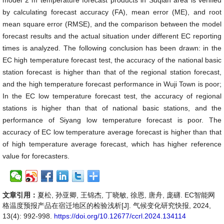
model 2 m temperature forecast products in Suqian area is verified
by calculating forecast accuracy (FA), mean error (ME), and root
mean square error (RMSE), and the comparison between the model
forecast results and the actual situation under different EC reporting
times is analyzed. The following conclusion has been drawn: in the
EC high temperature forecast test, the accuracy of the national basic
station forecast is higher than that of the regional station forecast,
and the high temperature forecast performance in Wuji Town is poor;
In the EC low temperature forecast test, the accuracy of regional
stations is higher than that of national basic stations, and the
performance of Siyang low temperature forecast is poor. The
accuracy of EC low temperature average forecast is higher than that
of high temperature average forecast, which has higher reference
value for forecasters.
文章引用：
夏松, 孙亚卿, 王锦杰, 丁晓敏, 徐恩, 唐舟, 庞礴. EC智能网
格温度预报产品在宿迁地区的检验浅析[J]. 气候变化研究快报, 2024,
13(4): 992-998.
https://doi.org/10.12677/ccrl.2024.134114