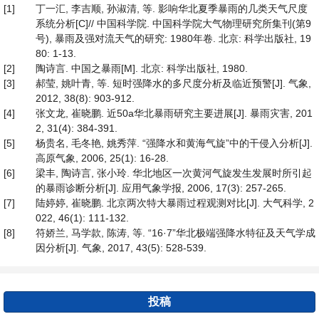
[1]
丁一汇, 李吉顺, 孙淑清, 等. 影响华北夏季暴雨的几类天气尺度
系统分析[C]// 中国科学院. 中国科学院大气物理研究所集刊(第9
号), 暴雨及强对流天气的研究: 1980年卷. 北京: 科学出版社, 19
80: 1-13.
[2]
陶诗言. 中国之暴雨[M]. 北京: 科学出版社, 1980.
[3]
郝莹, 姚叶青, 等. 短时强降水的多尺度分析及临近预警[J]. 气象,
2012, 38(8): 903-912.
[4]
张文龙, 崔晓鹏. 近50a华北暴雨研究主要进展[J]. 暴雨灾害, 201
2, 31(4): 384-391.
[5]
杨贵名, 毛冬艳, 姚秀萍. “强降水和黄海气旋”中的干侵入分析[J].
高原气象, 2006, 25(1): 16-28.
[6]
梁丰, 陶诗言, 张小玲. 华北地区一次黄河气旋发生发展时所引起
的暴雨诊断分析[J]. 应用气象学报, 2006, 17(3): 257-265.
[7]
陆婷婷, 崔晓鹏. 北京两次特大暴雨过程观测对比[J]. 大气科学, 2
022, 46(1): 111-132.
[8]
符娇兰, 马学款, 陈涛, 等. “16·7”华北极端强降水特征及天气学成
因分析[J]. 气象, 2017, 43(5): 528-539.
投稿