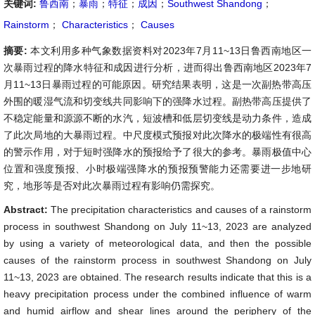
关键词:
鲁西南
；
暴雨
；
特征
；
成因
；
Southwest Shandong
；
Rainstorm
；
Characteristics
；
Causes
摘要:
本文利用多种气象数据资料对2023年7月11~13日鲁西南地区一
次暴雨过程的降水特征和成因进行分析，进而得出鲁西南地区2023年7
月11~13日暴雨过程的可能原因。研究结果表明，这是一次副热带高压
外围的暖湿气流和切变线共同影响下的强降水过程。副热带高压提供了
不稳定能量和源源不断的水汽，短波槽和低层切变线是动力条件，造成
了此次局地的大暴雨过程。中尺度模式预报对此次降水的极端性有很高
的警示作用，对于短时强降水的预报给予了很大的参考。暴雨极值中心
位置和强度预报、小时极端强降水的预报预警能力还需要进一步地研
究，地形等是否对此次暴雨过程有影响仍需探究。
Abstract:
The precipitation characteristics and causes of a rainstorm
process in southwest Shandong on July 11~13, 2023 are analyzed
by using a variety of meteorological data, and then the possible
causes of the rainstorm process in southwest Shandong on July
11~13, 2023 are obtained. The research results indicate that this is a
heavy precipitation process under the combined influence of warm
and humid airflow and shear lines around the periphery of the