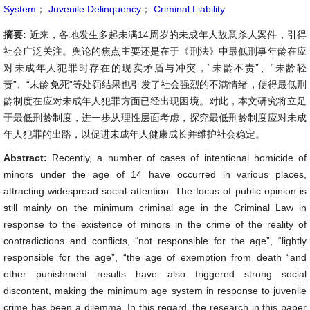
System
；
Juvenile Delinquency
；
Criminal Liability
摘要:
近来，各地发生多起未满14周岁的未成年人故意杀人案件，引得
社会广泛关注。舆论的焦点主要还是在于《刑法》中最低刑事年龄在应
对未成年人犯罪时存在的现实矛盾与冲突，“未龄不责”、“未龄轻
责”、“未龄免死”等处罚结果也引发了社会强烈的不满情绪，使得最低刑
龄制度在应对未成年人犯罪方面已经出现困境。对此，本文研究将立足
于最低刑龄制度，进一步从理性层面考虑，探究最低刑龄制度应对未成
年人犯罪的出路，以促进未成年人健康成长并维护社会稳定。
Abstract:
Recently, a number of cases of intentional homicide of
minors under the age of 14 have occurred in various places,
attracting widespread social attention. The focus of public opinion is
still mainly on the minimum criminal age in the Criminal Law in
response to the existence of minors in the crime of the reality of
contradictions and conflicts, “not responsible for the age”, “lightly
responsible for the age”, “the age of exemption from death “and
other punishment results have also triggered strong social
discontent, making the minimum age system in response to juvenile
crime has been a dilemma. In this regard, the research in this paper