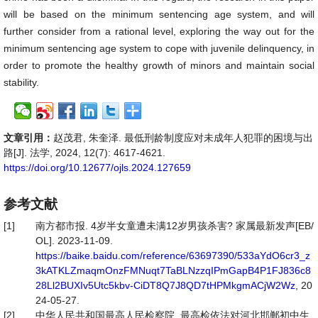
will be based on the minimum sentencing age system, and will
further consider from a rational level, exploring the way out for the
minimum sentencing age system to cope with juvenile delinquency, in
order to promote the healthy growth of minors and maintain social
stability.
文章引用：
赵茂君, 朱奎泽. 最低刑龄制度应对未成年人犯罪的困境与出
路[J]. 法学, 2024, 12(7): 4617-4621.
https://doi.org/10.12677/ojls.2024.127659
参考文献
[1]
南方都市报. 4岁半女童遭未满12岁男孩杀害? 家属最新发声[EB/
OL]. 2023-11-09.
https://baike.baidu.com/reference/63697390/533aYdO6cr3_z
3kATKLZmaqmOnzFMNuqt7TaBLNzzqIPmGapB4P1FJ836c8
28Ll2BUXIv5Utc5kbv-CiDT8Q7J8QD7tHPMkgmACjW2Wz
, 20
24-05-27.
[2]
中华人民共和国最高人民检察院. 最高检依法对河北邯郸初中生