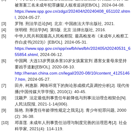
被害案三名未成年犯罪嫌疑人核准追诉[EB/OL]. 2024-04-08.
https://www.spp.gov.cn/zdgz/202404/t20240408_651102.shtm
l
, 2024-05-27.
[3]
罗翔. 刑法学总论[M]. 北京: 中国政法大学出版社, 2021.
[4]
张明楷. 刑法学[M]. 第5版. 北京 法律出版社, 2016.
[5]
中华人民共和国最高人民检察院. 最高检发布《未成年人检察工
作白皮书(2023)》[EB/OL]. 2024-05-31.
https://www.spp.gov.cn/spp/xwfbh/wsfbh/202405/t20240531_6
55854.shtml
, 2024-06-12.
[6]
中国网. 大连13岁男孩杀害10岁女孩案宣判 遇害女童母亲坚持
要凶手道歉[EB/OL]. 2020-08-10.
http://henan.china.com.cn/legal/2020-08/10/content_4125146
7.htm
, 2024-05-27.
[7]
田卉, 柯惠新. 网络环境下的舆论形成模式及调控分析[J]. 现代传
播(中国传媒大学学报), 2010(1): 40-45.
[8]
沈颖尹. 法定最低刑事责任年龄降低与刑事法治理念相契合[N].
人民法院报, 2021-1-14(006).
[9]
陈艳. 刑事责任年龄弹性规定之我见[J]. 青少年犯罪问题, 2000
(2): 36-38.
[10]
邓喜莲. 未成年人刑事责任治理与制度完善的法理思考[J]. 社会
科学家, 2021(4): 114-119.