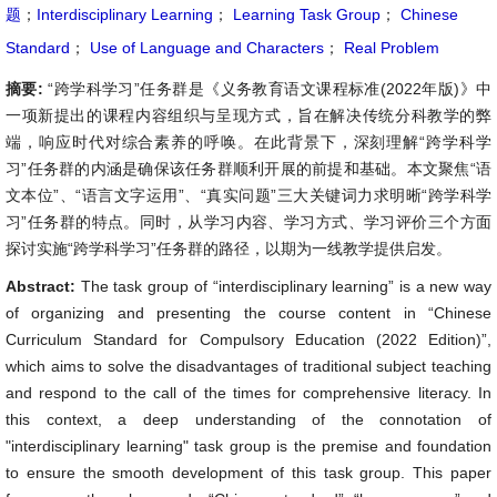
题
；
Interdisciplinary Learning
；
Learning Task Group
；
Chinese
Standard
；
Use of Language and Characters
；
Real Problem
摘要:
“跨学科学习”任务群是《义务教育语文课程标准(2022年版)》中
一项新提出的课程内容组织与呈现方式，旨在解决传统分科教学的弊
端，响应时代对综合素养的呼唤。在此背景下，深刻理解“跨学科学
习”任务群的内涵是确保该任务群顺利开展的前提和基础。本文聚焦“语
文本位”、“语言文字运用”、“真实问题”三大关键词力求明晰“跨学科学
习”任务群的特点。同时，从学习内容、学习方式、学习评价三个方面
探讨实施“跨学科学习”任务群的路径，以期为一线教学提供启发。
Abstract:
The task group of “interdisciplinary learning” is a new way
of organizing and presenting the course content in “Chinese
Curriculum Standard for Compulsory Education (2022 Edition)”,
which aims to solve the disadvantages of traditional subject teaching
and respond to the call of the times for comprehensive literacy. In
this context, a deep understanding of the connotation of
"interdisciplinary learning" task group is the premise and foundation
to ensure the smooth development of this task group. This paper