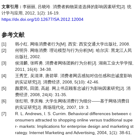
文章引用：
李丽丽, 吕晓玲. 消费者购物渠道选择的影响因素研究[J]. 统
计学与应用, 2012, 1(2): 16-19.
https://dx.doi.org/10.12677/SA.2012.12004
参考文献
[1]
韩小红. 网络消费者行为[M]. 西安: 西安交通大学出版社, 2008.
[2]
何明升. 网络消费: 理论模型与行为分析[M]. 哈尔滨: 黑龙江人民
出版社, 2002.
[3]
侯清麟, 张晖勇. 消费者网络团购行为分析[J]. 湖南工业大学学报,
2011, 16(4): 34-38.
[4]
王秀芝, 吴清津, 唐碧翠. 消费者网店感知对信任感和忠诚度影响
的实证研究[J]. 消费经济, 2008, 5(10): 42-46.
[5]
颜爱民, 田团, 高超. 网上书店顾客忠诚行为影响因素研究[J]. 消
费经济, 2008, 24(4): 31-35.
[6]
张红明, 李庆梅. 大学生网络消费行为细分——基于网络消费目
的实证研究[J]. 商场现代化, 2007, 19: 3.
[7]
R. L. Andrews, I. S. Currim. Behavioral differences between c
onsumers attracted to shopping online versus traditional supe
r- markets: Implications for enterprise design and marketing st
rategy. Internet Marketing and Advertising, 2004, 1(1): 38-61.