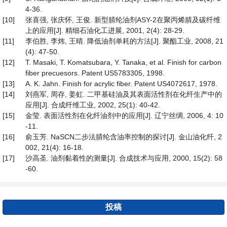
4-36.
[10]
张喜强, 张庆怀, 王俊. 新型腈纶油剂ASY-2在聚丙烯腈及碳纤维
上的应用[J]. 精细石油化工进展, 2001, 2(4): 28-29.
[11]
李伯胜, 李炜, 王晴. 降低油剂单耗的方法[J]. 聚酯工业, 2008, 21
(4): 47-50.
[12]
T. Masaki, T. Komatsubara, Y. Tanaka, et al. Finish for carbon
fiber precuesors. Patent US5783305, 1998.
[13]
A. K. Jahn. Finish for acrylic fiber. Patent US4072617, 1978.
[14]
刘燕军, 周存, 姜虹. 二甲基硅油及其表面活性剂在化纤生产中的
应用[J]. 合成纤维工业, 2002, 25(1): 40-42.
[15]
金莹. 表面活性剂在化纤油剂中的应用[J]. 辽宁丝绸, 2006, 4: 10
-11.
[16]
俞玉芳. NaSCN二步法腈纶含油率控制的探讨[J]. 金山油化纤, 2
002, 21(4): 16-18.
[17]
沙高圣. 油剂黏着性的测量[J]. 合成技术与应用, 2000, 15(2): 58
-60.
投稿