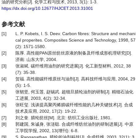
油的研究分析[J]. 化学工程与技术, 2013, 3(1): 1-3.
https://dx.doi.org/10.12677/HJCET.2013.31001
参考文献
[1]
L. P. Kobets, I. S. Deev. Carbon fibres: Structure and mechani
cal properites. Composites Science and Technology, 1998, 57
(2): 1571-1580.
[2]
陈厚. 高性能PAN原丝纺丝原液的制备及纤维成形机理研究[D].
济南: 山东大学, 2004.
[3]
张淑斌. 碳纤维用油剂的研究进展[J]. 化工新型材料, 2012, 38
(7): 35-38.
[4]
贺福. 高性能碳纤维原丝与油剂[J]. 高科技纤维与应用, 2004, 29
(5): 1-5.
[5]
张韧坚, 何玉莲, 赵锡武. 超细旦腈纶油剂的研制[J]. 精细石油化
工进展, 2003, 4(2): 32-34.
[6]
张旺玺. 浅谈提高聚丙烯腈碳纤维性能的几种关键技术[J]. 合成
技术及应用, 2002, 17(2): 19-22.
[7]
刘之奎. 腈纶纺丝[M]. 北京: 纺织工业出版社, 1981.
[8]
郭建国, 朱诚身, 张涟聪. 合成纤维纺丝油剂的研制进展[J]. 中原
工学院学报, 2002, 13(增刊): 6-8.
[9]
S. Ranganathan. 腈纶的油剂科技[J]. 合成纤维, 2003, 32(1): 3