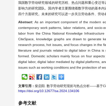
我国数字劳动研究领域的研究历程、热点问题和重心变迁等
影响力的研究团队。国内学者主要围绕着数字劳动的基本内
四个方面研究。未来的研究可以进一步关注劳动条件、劳动
Abstract:
As an important component of the modern econo
contemporary work patterns, labor relations, and socio-eco
labor from the China National Knowledge Infrastructure (
CiteSpace, knowledge graphs are drawn to generate key
research process, hot issues, and focus changes in the fie
literature and journals related to digital labor in China i
formed. Domestic scholars mainly focus on four aspects of
digital labor, digital labor mediated by digital platforms, 
issues such as working conditions and the protection of wor
文章引用：
柴启阳. 数字劳动研究现状与热点分析——基于CiteSpace
https://doi.org/10.12677/sa.2024.134106
参考文献