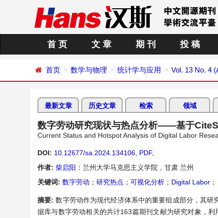
首 页
文 章
期 刊
投 稿
首页
数学与物理
统计学与应用
Vol. 13 No. 4 
最新文章
历史文章
检索
领域
数字劳动研究现状与热点分析——基于CiteS
Current Status and Hotspot Analysis of Digital Labor Res
DOI:
10.12677/sa.2024.134106
,
PDF
,
作者:
柴启阳
：兰州大学马克思主义学院，甘肃 兰州
关键词:
数字劳动
；
研究热点
；
可视化分析
；
Digital Labor
；
摘要:
数字劳动作为现代经济体系中的重要组成部分，其研
据库与数字劳动相关的共计163篇期刊文献为研究对象，利用