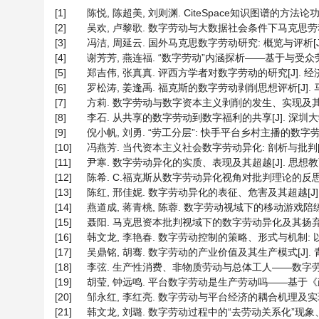
[1]
陈悦, 陈超美, 刘则渊. CiteSpace知识图谱的方法论功能[J].
[2]
吴欢, 卢黎歌. 数字劳动与大数据社会条件下马克思劳动价值论的
[3]
冯洁, 周延云. 国外马克思数字劳动研究: 概览与评析[J]. 贵
[4]
谢芳芳, 燕连福. “数字劳动”内涵探析——基于与受众劳动、
[5]
郑吉伟, 张真真. 评西方学者对数字劳动的研究[J]. 经济学家, 
[6]
罗松涛, 姜逢禹. 福克斯的数字劳动剥削思想评析[J]. 马克思
[7]
方莉. 数字劳动与数字资本主义剥削的发生、实现及其批判[J].
[8]
李石. 从共享的数字劳动到数字福利的共享[J]. 深圳大学学报(人
[9]
倪小帆, 刘勇. “劳工分层”: 快手平台乡村主播的数字劳动研究[J
[10]
冯燕芳. 当代资本主义社会数字劳动异化: 剖析与批判[J]. 河
[11]
尹寒. 数字劳动异化的实质、表现及其超越[J]. 思想教育研究, 
[12]
陈希. C.福克斯从数字劳动异化视角对批判理论的反思与重构[J]
[13]
陈红, 邢佳妮. 数字劳动异化的表征、危害及其超越[J]. 海南
[14]
燕道成, 蒋青桃, 陈蓉. 数字劳动视域下的移动游戏陪练: 剥削、
[15]
聂阳. 马克思资本批判视域下的数字劳动异化及其扬弃[J]. 理论
[16]
韩文龙, 李艳春. 数字劳动控制的策略、形式与机制: 以自媒体平
[17]
吴鼎铭, 胡骞. 数字劳动的产业价值及其生产模式[J]. 青年记者
[18]
李弦. 生产性消费、非物质劳动与总体工人——数字劳动的迭代效
[19]
胡莹, 钟远鸣. 平台数字劳动是生产劳动吗——基于《政治经济学
[20]
邹永红, 李红亮. 数字劳动与平台经济的耦合机理及实现路径[J]
[21]
韩文龙, 刘璐. 数字劳动过程中的“去劳动关系化”现象、本质与