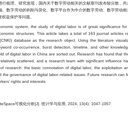
进行梳理。研究发现，国内关于数字劳动相关的文献期刊发布较分散，尚
涵、数字劳动的剥削与异化、数字平台作为中介的数字劳动、数字劳动相
者权益保护等问题。
mic system, the study of digital labor is of great significance fo
nomic structures. This article takes a total of 163 journal articles rel
CNKI) database as the research object. Using the literature visuali
word co-occurrence, burst detection, timeline, and other knowled
ld of digital labor in China are sorted out. Research has found that the
s relatively scattered, and a research team with significant influence 
 research: the basic connotation of digital labor, the exploitation an
and the governance of digital labor-related issues. Future research can 
kers’ rights and interests.
可视化分析[J]. 统计学与应用, 2024, 13(4): 1047-1057.