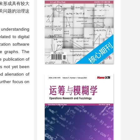
未形成具有较大
关问题的治理这
r understanding
ated to digital
zation software
ge graphs. The
 publication of
has not yet been
d alienation of
further focus on