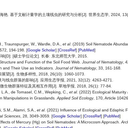
海艳. 基于文献计量学的土壤线虫的研究与分析[J]. 世界生态学, 2024, 13(3):
H., Traunspurger, W., Wardle, D.A.,
et al
. (2019) Soil Nematode Abunda
 572, 194-198. [
Google Scholar
] [
CrossRef
] [
PubMed
]
: [硕士学位论文]. 长春: 东北师范大学, 2015.
 Structure and Function of the Soil Food Web.
Journal of Nematology
, 
h and Their Use as Indicators.
Journal of Nematology
, 33, 161-168.
 生物多样性, 2018, 26(10): 1060-1073.
落的影响[J]. 应用生态学报, 2021, 32(12): 4263-4271.
群落特征及其相互作用[J]. 草地学报, 2018, 26(1): 77-84.
, L.A., de Tomasel, C.M., Wepking, C.,
et al
. (2022) Ecological Maturity 
n Manipulations in Grasslands.
Applied Soil Ecology
, 170, Article 10426
i, S.M., Alamri, S.A.,
et al
. (2021) Influence of Ecological and Edaphic F
cal Sciences
, 28, 3049-3059. [
Google Scholar
] [
CrossRef
] [
PubMed
]
 Effects of Mercury (Hg) on Soil Nematodes: A Microcosm Approach.
Arc