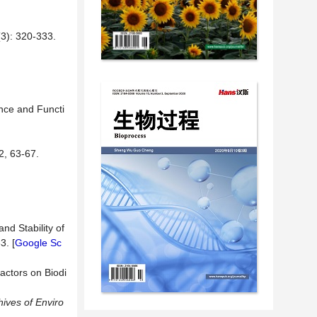
 320-333.
nce and Functi
42, 63-67.
and Stability of
3. [
Google Sc
actors on Biodi
hives of Enviro