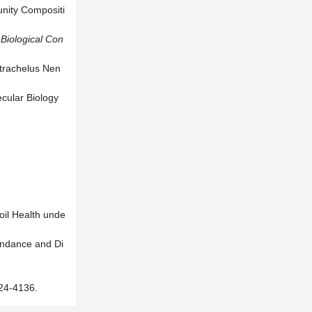
unity Compositi
.
Biological Con
otrachelus Nen
ecular Biology
oil Health unde
undance and Di
-4136.