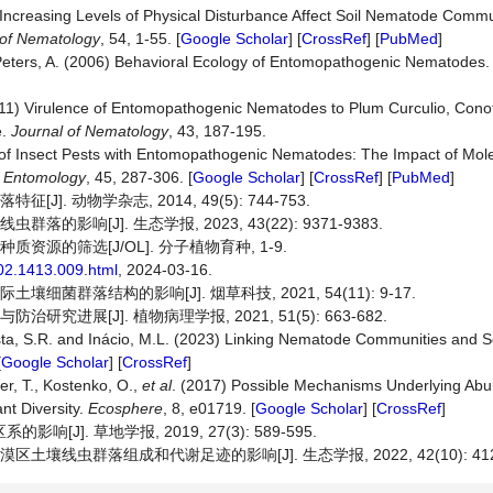
2) Increasing Levels of Physical Disturbance Affect Soil Nematode Comm
 of Nematology
, 54, 1-55. [
Google Scholar
] [
CrossRef
] [
PubMed
]
nd Peters, A. (2006) Behavioral Ecology of Entomopathogenic Nematodes
 (2011) Virulence of Entomopathogenic Nematodes to Plum Curculio, Con
e.
Journal of Nematology
, 43, 187-195.
ol of Insect Pests with Entomopathogenic Nematodes: The Impact of Mol
 Entomology
, 45, 287-306. [
Google Scholar
] [
CrossRef
] [
PubMed
]
]. 动物学杂志, 2014, 49(5): 744-753.
影响[J]. 生态学报, 2023, 43(22): 9371-9383.
资源的筛选[J/OL]. 分子植物育种, 1-9.
602.1413.009.html
, 2024-03-16.
细菌群落结构的影响[J]. 烟草科技, 2021, 54(11): 9-17.
究进展[J]. 植物病理学报, 2021, 51(5): 663-682.
 Costa, S.R. and Inácio, M.L. (2023) Linking Nematode Communities and S
[
Google Scholar
] [
CrossRef
]
er, T., Kostenko, O.,
et al
. (2017) Possible Mechanisms Underlying Ab
nt Diversity.
Ecosphere
, 8, e01719. [
Google Scholar
] [
CrossRef
]
J]. 草地学报, 2019, 27(3): 589-595.
壤线虫群落组成和代谢足迹的影响[J]. 生态学报, 2022, 42(10): 4124