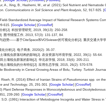
. [
Google Scholar
] [
CrossRef
] [
PubMed
]
ur, A., Xing, B., Hashemi, M.,
et al
. (2021) Soil Nutrient and Nematod
ion.
Communications in Soil Science and Plant Analysis
, 52, 917-925. [
G
e Field-Standardized Average Impact of National Research Systems Co
99-615. [
Google Scholar
] [
CrossRef
]
科技管理研究, 2019, 39(13): 250-258.
报工作, 2013, 57(3): 131-137, 84.
——基于CiteSpace和VOSviewer的可视化分析[J]. 重庆交通大学
[J]. 电子商务, 2020(2): 35-37.
虫群落结构的影响[J]. 农业资源与环境学报, 2022, 39(1): 55-64.
虫群落的影响[J]. 华北农学报, 2018, 33(6): 205-211.
虫的分布特征[J]. 应用生态学报, 2015, 26(2): 570-578.
e Biodiversity in Cereal Growing Areas of Bolu, Turkey.
Turkish Journa
Riseh, R. (2014) Effect of Iranian Strains of
Pseudomonas
spp. on the
nce and Technology
, 25, 291-301. [
Google Scholar
] [
CrossRef
]
20) Plant Defense Responses in Monocotyledonous and Dicotyledonous 
 451, 239-260. [
Google Scholar
] [
CrossRef
]
r. S.D. (1991) Interaction of Meloidogyne Incognita and Water Stress in