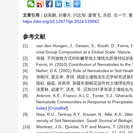
文章引用：
赵禹鹏, 刘馨月, 闫志智, 廖蓥飞, 高哲, 伍一宁, 董
https://doi.org/10.12677/ije.2024.133042
参考文献
[1]
van den Hoogen, J., Geisen, S., Routh, D., Ferris, 
onal Group Composition at a Global Scale.
Nature
,
[2]
张杨. 不同放牧方式对松嫩草地土壤线虫群落特征的影响[D]
[3]
Ferris, H. (2010) Contribution of Nematodes to the
[4]
Neher, D.A. (2001) Role of Nematodes in Soil Healt
[5]
张晓珂, 梁文举, 李琪. 我国土壤线虫生态学研究进展和展望[J].
[6]
陈虹, 杨磊, 张凤华. 新疆长期棉花连作对土壤理化性状与线虫群
[7]
张爱林, 赵建宁, 洪杰, 等. 贝加尔针茅草原土壤线虫与微生物
[8]
Ankrom, K.E., Franco, A.L.C., Fonte, S.J., Gherardi
Nematode Communities in Response to Precipitatio
holar
] [
CrossRef
]
[9]
Nisa, R.U., Tantray, A.Y., Kouser, N., Allie, K.A., Wan
versity of Soil Nematodes.
Saudi Journal of Biologi
[10]
Martinez, J.G., Quiobe, S.P. and Moens, T. (2019)