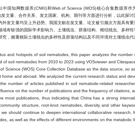
数据库(CNKI)和Web of Science (WOS)核心合集数据库
年土壤线虫领域的发文量、合作关系、发文国家、机构、期刊等方面进行分析，以此探
内外发文量均呈上升趋势。我国文献在发文量、论文被引频次方面具有重
领域有较强的国际学术影响力。土壤线虫、群落结构、根结线虫、多样性
研究，侧重根际土壤线虫的多样性及群落结构以及不同环境对土壤线虫代
tus and hotspots of soil nematodes, this paper analyzes the number o
e field of soil nematodes from 2010 to 2023 using VOSviewer and Citespac
 Science (WOS) Core Collection Database as the data source, so as 
 at home and abroad. We analyzed the current research status and de
 the number of articles published in soil nematode-related researc
influence on the number of publications and the frequency of citations,
e most publications, thus indicating that China has a strong interna
, community structure, root-knot nematodes, diversity and other keywo
re, we should continue to deepen international collaborative research, 
es, as well as the effects of different environments on the metabolic fo