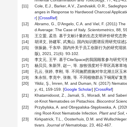
nmental Contamination and Toxicology
, 77, 421-431
[11]
Cole, E.J., Barker, A.V., Zandvakili, O.R., Sadeghpo
anges in Response to Hardwood Charcoal Applicat
r
] [
CrossRef
]
[12]
Abramo, G., D’Angelo, C.A. and Viel, F. (2011) Th
d Average: The Case of Italy.
Scientometrics
, 88, 5
[13]
王立盟, 孟浩. 基于文献计量的生态文明评价研究态势分析[J]. 
[14]
胡泽文, 孙建军, 武夷山. 国内知识图谱应用研究综述[J]. 图书情
[15]
张振扬, 千东毕. 国内外关于员工创新行为的研究现状与趋势
版), 2021, 21(6): 93-102.
[16]
李文元, 王平. 基于CiteSpace的我国顾客参与研究可视化分析
[17]
杨贝贝, 朱新萍, 赵一, 等. 放牧强度对干旱区高寒草地土壤线
[18]
孔云, 张婷, 李刚, 等. 不同施肥措施对华北潮土区玉米田土壤线
[19]
朱永恒, 李克中, 张衡, 等. 不同植物群丛下铜尾矿复垦地土壤线
[20]
Yildiz, Ş., İmren, M. and Duman, N. (2017) Nematod
y
, 41, 159-159. [
Google Scholar
] [
CrossRef
]
[21]
Khatamidoost, Z., Jamali, S., Moradi, M. and Saberi 
ot-Knot Nematodes on Pistachios.
Biocontrol Scie
[22]
Przybylska, A. and Obrępalska-Stęplowska, A. (20
ring Root-Knot Nematode Infection.
Plant and Soil
,
[23]
Kirkpatrick, T.L., Oosterhuis, D.M. and Wullschlege
tivars.
Journal of Nematology
, 23, 462-467.