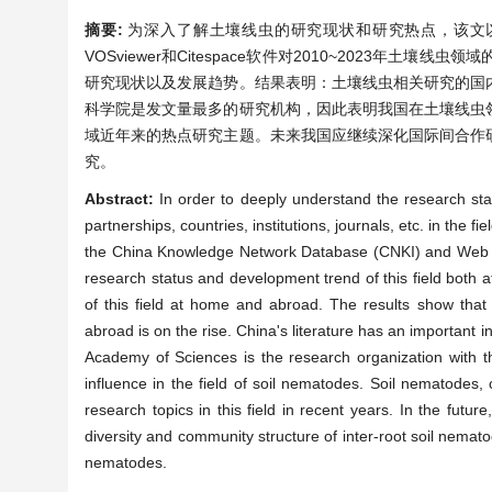
摘要:
为深入了解土壤线虫的研究现状和研究热点，该文以中国知网
VOSviewer和Citespace软件对2010~2023
研究现状以及发展趋势。结果表明：土壤线虫相关研究的国
科学院是发文量最多的研究机构，因此表明我国在土壤线虫
域近年来的热点研究主题。未来我国应继续深化国际间合作
究。
Abstract:
In order to deeply understand the research sta
partnerships, countries, institutions, journals, etc. in th
the China Knowledge Network Database (CNKI) and Web of
research status and development trend of this field both
of this field at home and abroad. The results show that
abroad is on the rise. China's literature has an important 
Academy of Sciences is the research organization with th
influence in the field of soil nematodes. Soil nematodes
research topics in this field in recent years. In the futu
diversity and community structure of inter-root soil nematod
nematodes.