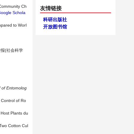
e Community Ch
友情链接
oogle Schola
科研出版社
mpared to Worl
开放图书馆
学报(社会科学
l of Entomolog
 Control of Ro
Host Plants du
 Two Cotton Cul