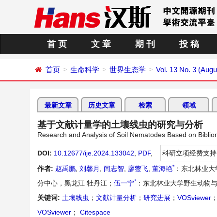
首 页
文 章
期 刊
投 稿
首页
生命科学
世界生态学
Vol. 13 No. 3 (Augu
最新文章
历史文章
检索
领域
基于文献计量学的土壤线虫的研究与分析
Research and Analysis of Soil Nematodes Based on Biblio
DOI:
10.12677/ije.2024.133042
,
PDF
,
科研立项经费支持
*
作者:
赵禹鹏
,
刘馨月
,
闫志智
,
廖蓥飞
,
董海艳
：东北林业大
*
分中心，黑龙江 牡丹江；
伍一宁
：东北林业大学野生动物与
关键词:
土壤线虫
；
文献计量分析
；
研究进展
；
VOSviewer
VOSviewer
；
Citespace