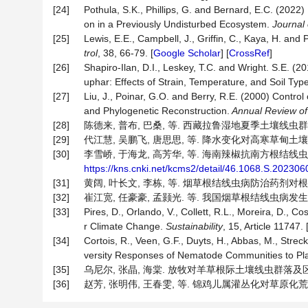
[24]
Pothula, S.K., Phillips, G. and Bernard, E.C. (202
on in a Previously Undisturbed Ecosystem.
Journal
[25]
Lewis, E.E., Campbell, J., Griffin, C., Kaya, H. a
trol
, 38, 66-79. [
Google Scholar
] [
CrossRef
]
[26]
Shapiro-Ilan, D.I., Leskey, T.C. and Wright. S.E.
uphar: Effects of Strain, Temperature, and Soil Typ
[27]
Liu, J., Poinar, G.O. and Berry, R.E. (2000) Contr
and Phylogenetic Reconstruction.
Annual Review of
[28]
陈德来, 普布, 巴桑, 等. 西藏拉鲁湿地夏季土壤线虫群落特征[J
[29]
代江慧, 吴鹏飞, 唐思思, 等. 降水变化对高寒草甸土壤线虫群落的
[30]
李雪峤, 于海龙, 高芳华, 等. 海南辣椒抗南方根结线虫种质
https://kns.cnki.net/kcms2/detail/46.1068.S.20230
[31]
黄阔, 叶长文, 李栋, 等. 烟草根结线虫病防治药剂对根际土壤
[32]
崔江宽, 任豪豪, 孟颢光. 等. 我国烟草根结线虫病发生与防治研
[33]
Pires, D., Orlando, V., Collett, R.L., Moreira, D.,
r Climate Change.
Sustainability
, 15, Article 11747. 
[34]
Cortois, R., Veen, G.F., Duyts, H., Abbas, M., Streck
versity Responses of Nematode Communities to Pla
[35]
乌尼尔, 张晶, 海棠. 放牧对羊草根际土壤线虫群落及区系的影响[
[36]
赵芳, 张明伟, 王春雯, 等. 锦鸡儿属灌丛化对草原化荒漠区土