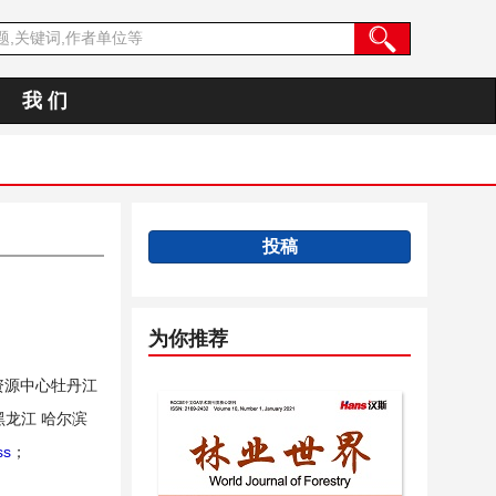
我 们
投稿
为你推荐
资源中心牡丹江
龙江 哈尔滨
ss
；