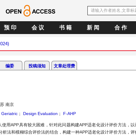
预 印
会 议
书 籍
新 闻
合 作
2024)
编委
投稿须知
文章处理费
苏 南京
Geriatric
；
Design Evaluation
；
F-AHP
使用APP具有较大困难，针对此问题构建APP适老化设计评价方法，以评
分析法和模糊综合评价法的结合，构建一种APP适老化设计评价方法，评