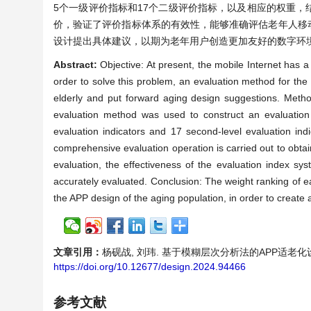
5个一级评价指标和17个二级评价指标，以及相应的权重，
价，验证了评价指标体系的有效性，能够准确评估老年人移
设计提出具体建议，以期为老年用户创造更加友好的数字环
Abstract:
Objective: At present, the mobile Internet has a 
order to solve this problem, an evaluation method for the a
elderly and put forward aging design suggestions. Meth
evaluation method was used to construct an evaluation 
evaluation indicators and 17 second-level evaluation ind
comprehensive evaluation operation is carried out to obtai
evaluation, the effectiveness of the evaluation index syst
accurately evaluated. Conclusion: The weight ranking of ea
the APP design of the aging population, in order to create a
文章引用：
杨砚战, 刘玮. 基于模糊层次分析法的APP适老化设计评价[J
https://doi.org/10.12677/design.2024.94466
参考文献