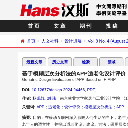
首 页
文 章
期 刊
投 稿
首页
人文社科
设计进展
Vol. 9 No. 4 (August 
最新文章
历史文章
检索
领域
基于模糊层次分析法的APP适老化设计评价
Geriatric Design Evaluation of APP Based on F-AHP
DOI:
10.12677/design.2024.94466
,
PDF
,
作者:
杨砚战
,
刘 玮
：南京林业大学家居与工业设计学院，江
关键词:
APP
；
适老化
；
设计评价
；
模糊层次分析法
；
APP
；
摘要:
目的：在移动互联网深入影响人们生活的当下，老年人
老年人的适宜性，并提出适老化设计建议。方法：采用层次