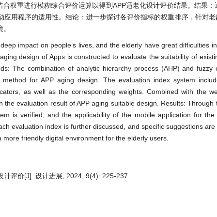
结合权重进行模糊综合评价运算以得到APP适老化设计评价结果。结果：
动应用程序的适用性。结论：进一步探讨各评价指标的权重排序，针对老龄
境。
deep impact on people’s lives, and the elderly have great difficulties i
ging design of Apps is constructed to evaluate the suitability of exist
ods: The combination of analytic hierarchy process (AHP) and fuzzy
method for APP aging design. The evaluation index system included
icators, as well as the corresponding weights. Combined with the we
n the evaluation result of APP aging suitable design. Results: Through 
em is verified, and the applicability of the mobile application for the
ch evaluation index is further discussed, and specific suggestions are 
 more friendly digital environment for the elderly users.
]. 设计进展, 2024, 9(4): 225-237.