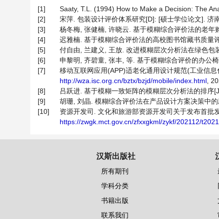
[1]
Saaty, T.L. (1994) How to Make a Decision: The Ana
[2]
宋萍. 包装设计评价体系研究[D]: [硕士学位论文]. 济南:
[3]
杨冬梅, 张健楠, 许晓云. 基于模糊综合评价法的老年购物车设计[
[4]
迟雅楠. 基于模糊综合评价法的高校图书馆藏书质量评价研究[
[5]
付自由, 兰建义, 王放. 改进模糊层次分析法在绿色包装评价中的应
[6]
申黎明, 齐碧童, 张丰, 等. 基于模糊综合评价的办公椅扶手设计
[7]
移动互联网应用(APP)适老化通用设计规范(工业信息化部) 
http://wza.isc.org.cn/bztx/bzjd/mobile/index.html
, 2
[8]
吕跃进. 基于模糊一致矩阵的模糊层次分析法的排序[J]. 模糊系
[9]
胡珊, 刘晶. 模糊综合评价法在产品设计方案决策中的应用[J]. 
[10]
资源开发司. 文化和旅游部资源开发司关于发布首批发展
https://zwgk.mct.gov.cn/zfxxgkml/zykf/202112/t20
汉斯出版社
所有期刊
学科分类
书籍出版
联系我们