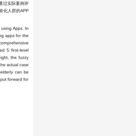
通过实际案例评
化人群的APP
n using Apps. In
ing apps for the
 comprehensive
 5 first-level
ight, the fuzzy
the actual case
 elderly can be
put forward for